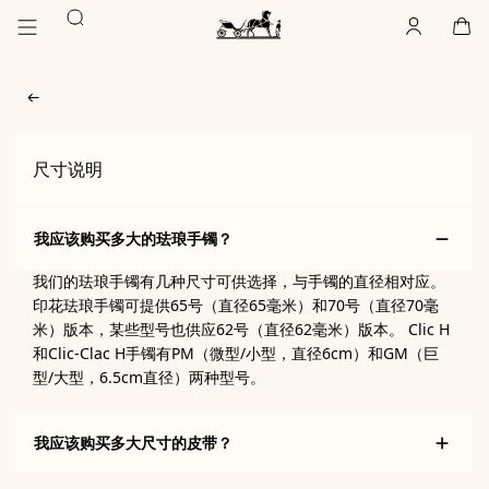
前
前
搜
往
往
账
,
离
购
,
空
主
产
索
户
线
物
主
要
品
袋
页
内
浏
Hermès
Paris
容
览
尺寸说明
我应该购买多大的珐琅手镯？
我们的珐琅手镯有几种尺寸可供选择，与手镯的直径相对应。
印花珐琅手镯可提供65号（直径65毫米）和70号（直径70毫
米）版本，某些型号也供应62号（直径62毫米）版本。 Clic H
和Clic-Clac H手镯有PM（微型/小型，直径6cm）和GM（巨
型/大型，6.5cm直径）两种型号。
我应该购买多大尺寸的皮带？