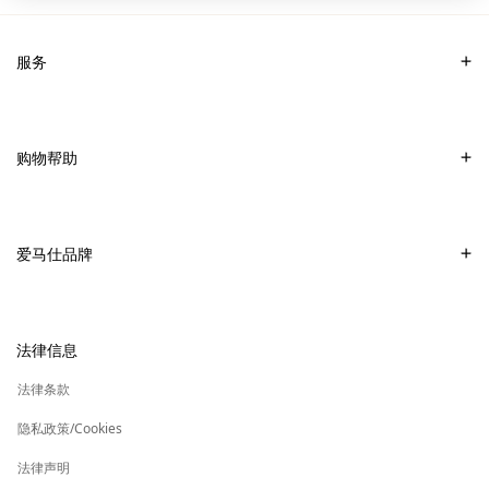
服务
联系我们
常见问题
购物帮助
爱马仕专卖店
付款
销售美妆产品的专卖店
配送
爱马仕品牌
销售Apple Watch Hermès的专卖店
专卖店取货
可持续发展
礼物
换货及退货
新
加入爱马仕
高级定制
法律信息
标
签
新
财务 & 管理
保养与修复
标
法律条款
签
新
爱马仕基金会
标
隐私政策/Cookies
签
集团旗下其他品牌
法律声明