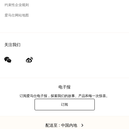
约束性企业规则
爱马仕网站地图
关注我们
wechat
Weibo
（新
（新
窗
窗
口）
口）
电子报
订阅爱马仕电子报，探索我们的故事、产品和每一次惊喜。
订阅
电
子
报
中
,
更
配送至
: 中国内地
国