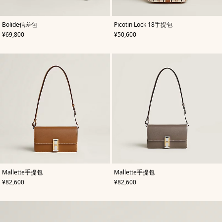
,
颜
,
颜
Bolide信差包
Picotin Lock 18手提包
色
:
色
:
,
价格
,
价格
¥69,800
¥50,600
蓝
米
色
色/
天
然
色
,
颜
,
颜
Mallette手提包
Mallette手提包
色
:
色
:
,
价格
,
价格
¥82,600
¥82,600
米
米
色/
色/
天
天
然
然
色
色