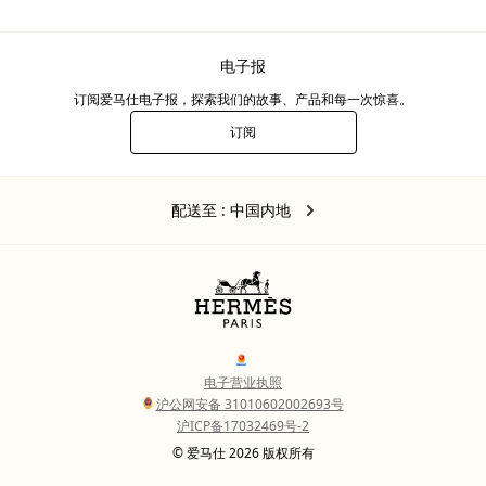
电子报
订阅爱马仕电子报，探索我们的故事、产品和每一次惊喜。
订阅
电
子
报
中
,
更
配送至
: 中国内地
国
改
内
地
您
的
位
置
Legal
links
电子营业执照
沪公网安备 31010602002693号
沪ICP备17032469号-2
Copyright
© 爱马仕 2026 版权所有