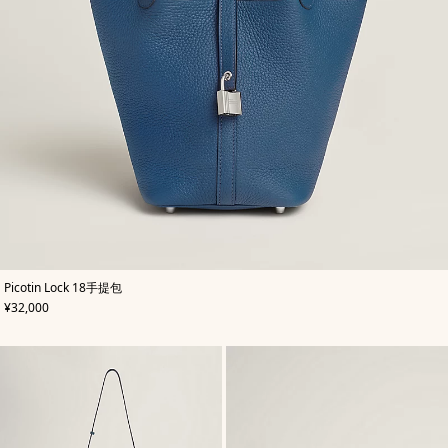
,
颜
Picotin Lock 18手提包
色
:
,
价格
¥32,000
蓝
色