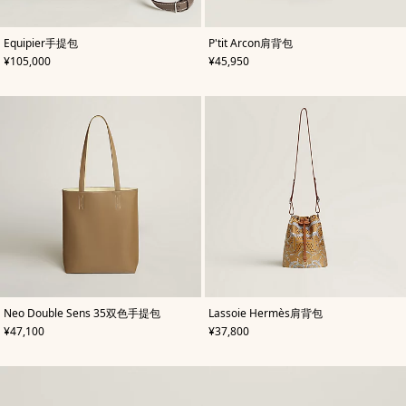
,
颜
,
颜
Equipier手提包
P'tit Arcon肩背包
色
:
色
:
,
价格
,
价格
¥105,000
¥45,950
米
米
色/
色/
天
天
然
然
色
色
,
颜
,
颜
Neo Double Sens 35双色手提包
Lassoie Hermès肩背包
色
:
色
:
,
价格
,
价格
¥47,100
¥37,800
米
米
色/
色/
天
天
然
然
色
色