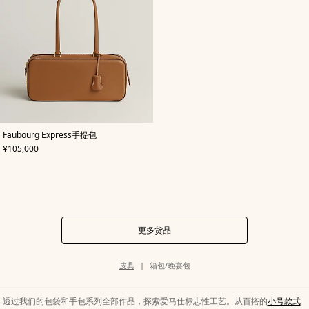
,
颜
Faubourg Express手提包
色
:
,
价格
¥105,000
米
色/
天
然
色
更多货品
类
皮具
箱包/晚宴包
别
页
面
路
透过我们的包袋和手包系列全部作品，探索爱马仕标志性工艺。从百搭的
小号款式