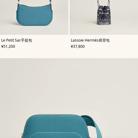
,
颜
,
颜
Le Petit Sac手提包
Lassoie Hermès肩背包
色
:
色
:
,
价格
,
价格
¥51,200
¥37,800
蓝
蓝
色
色