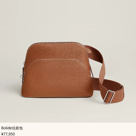
,
颜
Bolide信差包
色
:
,
价格
¥77,950
米