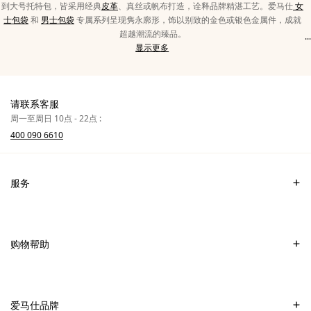
径
到大号托特包，皆采用经典
皮革
、真丝或帆布打造，诠释品牌精湛工艺。爱马仕
女
士包袋
和
男士包袋
专属系列呈现隽永廓形，饰以别致的金色或银色金属件，成就
超越潮流的臻品。
...
显
箱
显示更多
示
包/
类
晚
别
宴
中
包
请联系客服
的
皮
周一至周日 10点 - 22点 :
更
具
400 090 6610
多
文
本
服务
联系我们
常见问题
购物帮助
爱马仕专卖店
付款
销售美妆产品的专卖店
配送
爱马仕品牌
销售Apple Watch Hermès的专卖店