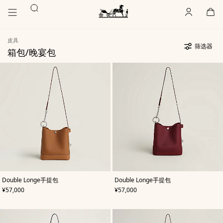
前
前
搜
往
往
账
,
离
购
,
空
主
产
索
户
线
物
主
要
品
袋
页
内
浏
Hermès
皮具
Paris
容
览
筛选器
箱包/晚宴包
产
329
更
品
件
新
329
清
货
件
单
品
货
品
,
颜
,
颜
Double Longe手提包
Double Longe手提包
色
:
色
:
,
价格
,
价格
¥57,000
¥57,000
米
红
色/
色
天
然
色