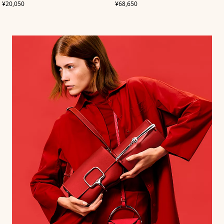
,
价格
,
价格
¥20,050
¥68,650
蓝
蓝
色
色