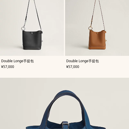
,
颜
,
颜
Double Longe手提包
Double Longe手提包
色
:
色
:
,
价格
,
价格
¥57,000
¥57,000
黑
米
色
色/
天
然
色