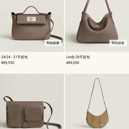
即刻探索
即刻探索
,
即
颜
,
即
颜
24/24 - 21手提包
Lindy 26手提包
色
刻
:
色
刻
:
,
价格
,
价格
¥89,550
¥89,000
米
探
米
探
色/
索
色/
索
天
天
然
然
色
色