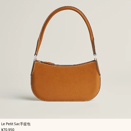
,
颜
Le Petit Sac手提包
色
:
,
价格
¥70,950
米