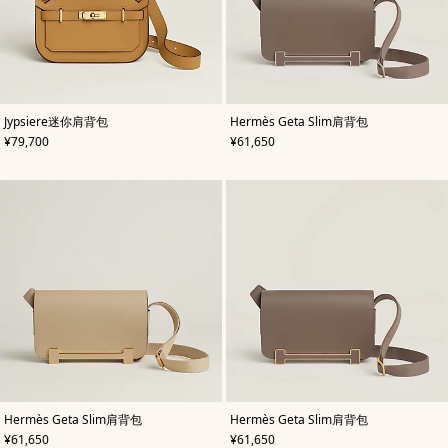
,
颜
,
颜
Jypsiere迷你肩背包
Hermès Geta Slim肩背包
色
:
色
:
,
价格
,
价格
¥79,700
¥61,650
米
米
色/
色/
天
天
然
然
色
色
,
颜
,
颜
Hermès Geta Slim肩背包
Hermès Geta Slim肩背包
色
:
色
:
,
价格
,
价格
¥61,650
¥61,650
米
米