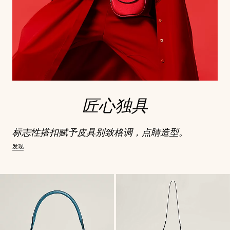
匠心独具
标志性搭扣赋予皮具别致格调，点睛造型。
发现