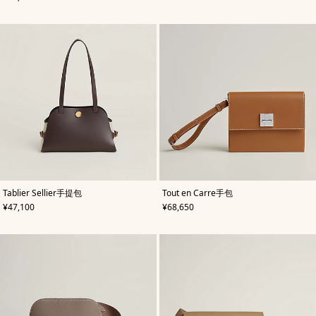
色/
天
然
色
,
颜
,
颜
Tablier Sellier手提包
Tout en Carre手包
色
:
色
:
,
价格
,
价格
¥47,100
¥68,650
米
米
色/
色/
天
天
然
然
色
色