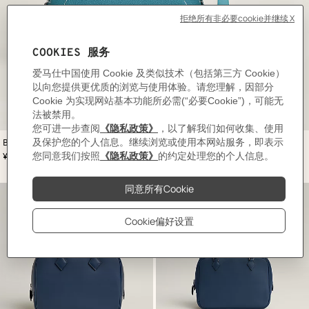
,
颜
Bolide信差包
色
:
,
价格
¥69,800
蓝
色