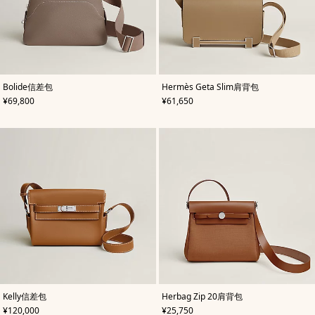
,
颜
,
颜
Bolide信差包
Hermès Geta Slim肩背包
色
:
色
:
,
价格
,
价格
¥69,800
¥61,650
米
米
色/
色/
天
天
然
然
色
色
,
颜
,
颜
Kelly信差包
Herbag Zip 20肩背包
色
:
色
:
,
价格
,
价格
¥120,000
¥25,750
米
米