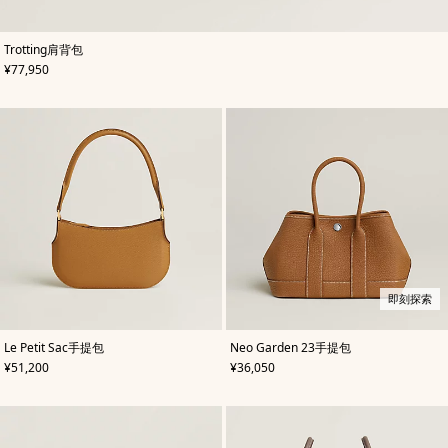
,
颜
Trotting肩背包
色
:
,
价格
¥77,950
米
色/
天
然
色
即刻探索
,
颜
,
即
颜
Le Petit Sac手提包
Neo Garden 23手提包
色
:
色
刻
:
,
价格
,
价格
¥51,200
¥36,050
米
米
探
色/
色/
索
天
天
然
然
色
色