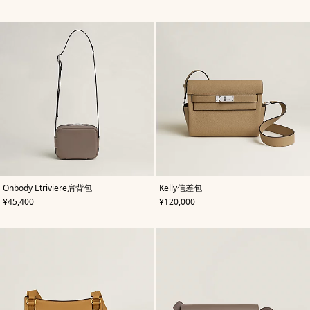
色/
天
然
色
,
颜
,
颜
Onbody Etriviere肩背包
Kelly信差包
色
:
色
:
,
价格
,
价格
¥45,400
¥120,000
米
米
色/
色/
天
天
然
然
色
色