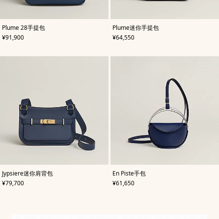
,
颜
,
颜
Plume 28手提包
Plume迷你手提包
色
:
色
:
,
价格
,
价格
¥91,900
¥64,550
蓝
蓝
色
色
,
颜
,
颜
Jypsiere迷你肩背包
En Piste手包
色
:
色
:
,
价格
,
价格
¥79,700
¥61,650
蓝
蓝
色
色