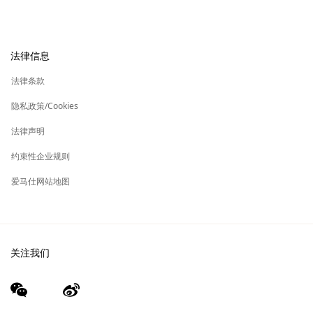
专卖店取货
可持续发展
礼物
换货及退货
新
加入爱马仕
高级定制
法律信息
标
签
新
财务 & 管理
保养与修复
标
法律条款
签
新
爱马仕基金会
标
隐私政策/Cookies
签
集团旗下其他品牌
法律声明
约束性企业规则
爱马仕网站地图
关注我们
wechat
Weibo
（新
（新
窗
窗
口）
口）