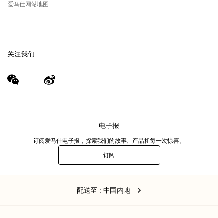
爱马仕网站地图
关注我们
wechat
Weibo
（新
（新
窗
窗
口）
口）
电子报
订阅爱马仕电子报，探索我们的故事、产品和每一次惊喜。
订阅
电
子
报
中
,
更
配送至
: 中国内地
国
改
内
地
您