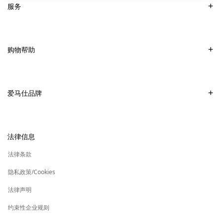
服务
联系我们
常见问题
购物帮助
爱马仕专卖店
付款
销售美妆产品的专卖店
配送
爱马仕品牌
销售Apple Watch Hermès的专卖店
专卖店取货
可持续发展
礼物
换货及退货
新
加入爱马仕
高级定制
法律信息
标
签
新
财务 & 管理
保养与修复
标
法律条款
签
新
爱马仕基金会
标
隐私政策/Cookies
签
集团旗下其他品牌
法律声明
约束性企业规则