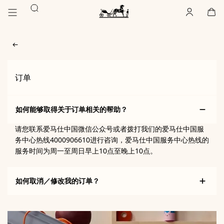
前
前
搜
往
往
账
,
离
购
,
空
主
产
索
户
线
物
主
要
品
袋
页
内
浏
Hermès
Paris
容
览
订单
如何能够取得关于订单相关的帮助？
请您联系爱马仕中国微信公众号或者拨打我们的爱马仕中国服
务中心热线4000906610进行咨询，爱马仕中国服务中心热线的
服务时间为周一至周日早上10点至晚上10点。
如何取消／修改我的订单？