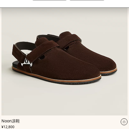
,
颜
Noon凉鞋
色
:
加
,
价格
棕
¥12,800