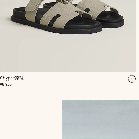
,
颜
Chypre凉鞋
色
:
加
,
价格
米
¥8,950
入
色/
天
购
然
物
色
袋