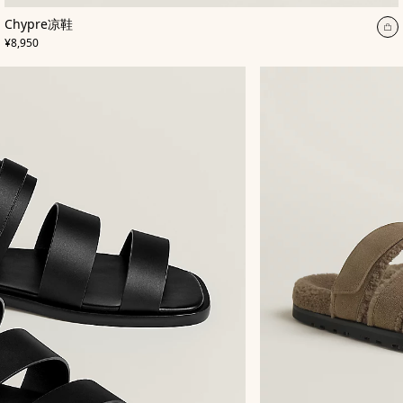
,
颜
Chypre凉鞋
色
:
加
,
价格
棕
¥8,950
入
色
购
物
袋