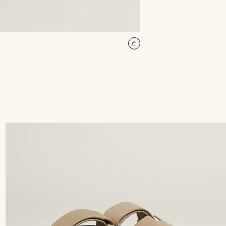
加
入
购
物
袋