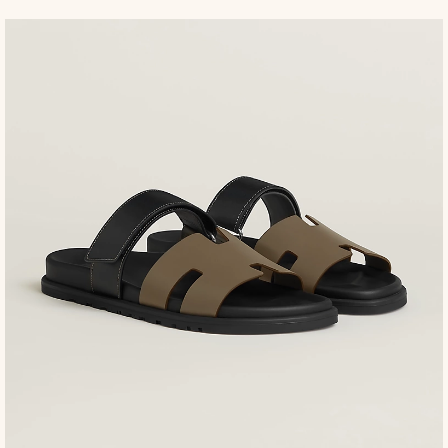
入
色
购
物
袋