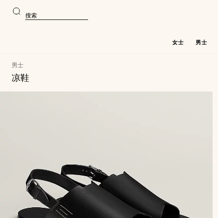
前
前
往
往
搜
主
产
索
要
品
内
浏
容
览
女士
男士
男士
凉鞋
40
更
产
件
新
40
品
货
件
清
品
货
单
品