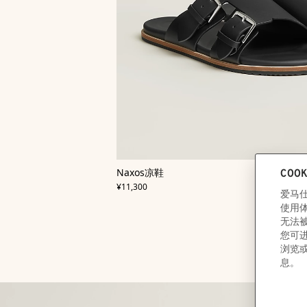
,
颜
Naxos凉鞋
色
:
,
价格
黑
¥11,300
色