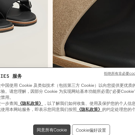
加
入
购
物
袋
,
颜
Naxos凉鞋
色
:
,
价格
米
¥11,300
色/
天
然
色