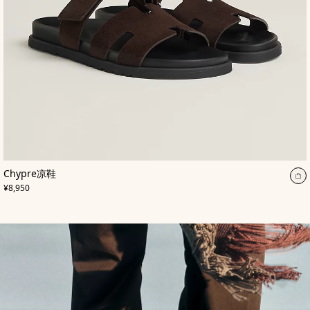
,
颜
Chypre凉鞋
色
:
加
,
价格
棕
¥8,950
入
色
购
物
袋