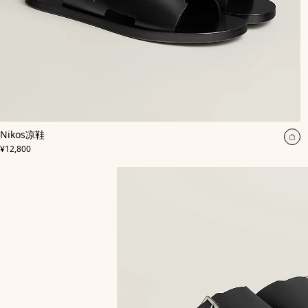
,
颜
Nikos凉鞋
色
:
加
,
价格
黑
¥12,800
入
色
购
物
袋