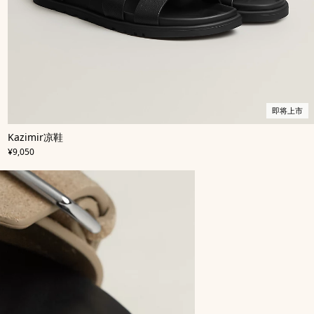
即将上市
,
即
颜
Kazimir凉鞋
色
将
:
,
价格
黑
上
¥9,050
色
市