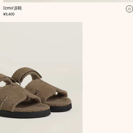
,
颜
Izmir凉鞋
色
:
,
价格
米
¥9,400
色/
天
然
色