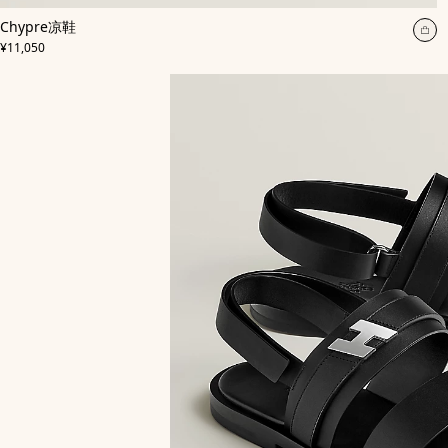
,
颜
Chypre凉鞋
色
:
加
,
价格
黑
¥11,050
入
色
购
物
袋