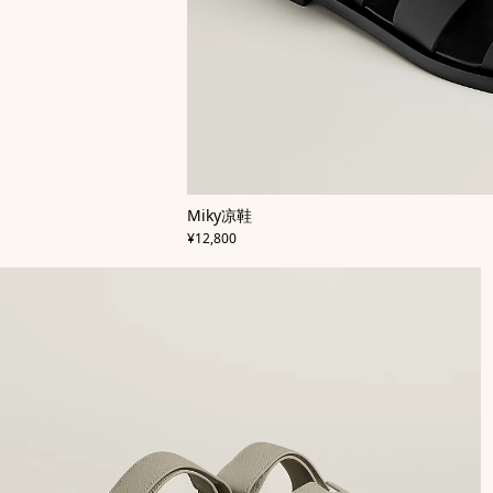
,
颜
Miky凉鞋
色
:
,
价格
黑
¥12,800
色