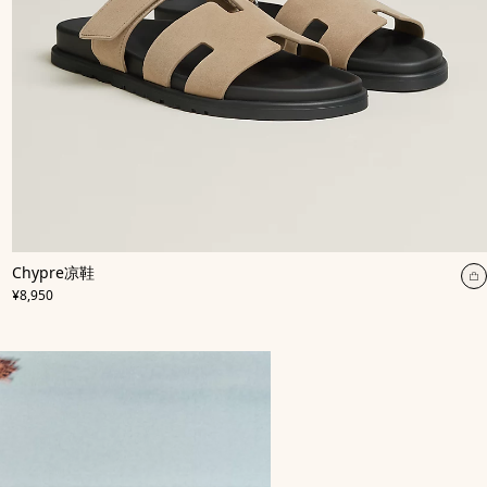
,
颜
Chypre凉鞋
色
:
,
价格
米
¥8,950
色/
天
然
色