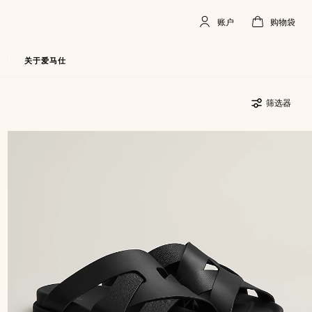
账户
购物袋
账
,
离
购
,
空
户
线
物
袋
关于爱马仕
筛选器