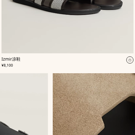
,
颜
Izmir凉鞋
色
:
加
,
价格
棕
¥8,100
入
色
购
物
袋