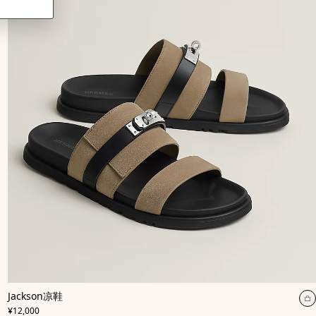
,
颜
Jackson凉鞋
色
:
,
价格
米
¥12,000