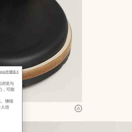
加
入
购
物
袋