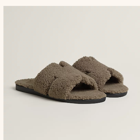
色/
天
然
色