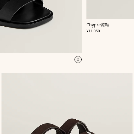
,
颜
Chypre凉鞋
色
:
,
价格
米
¥11,050
色/
天
然
色
加
入
购
物
袋