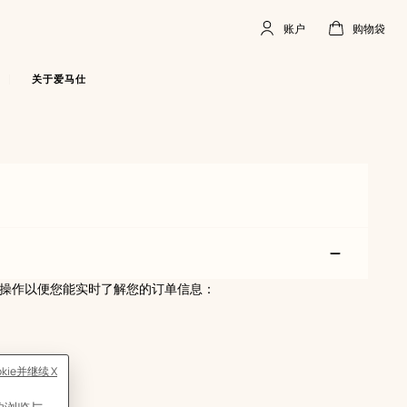
账户
购物袋
账
,
离
购
,
空
户
线
物
袋
关于爱马仕
操作以便您能实时了解您的订单信息：