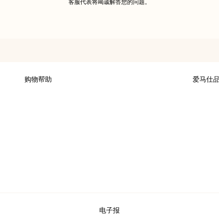
客服代表将竭诚解答您的问题。
购物帮助
爱马仕
付款
可持续发
配送
加入爱马
专卖店取货
财务 & 
换货及退货
爱马仕基
集团旗下
电子报