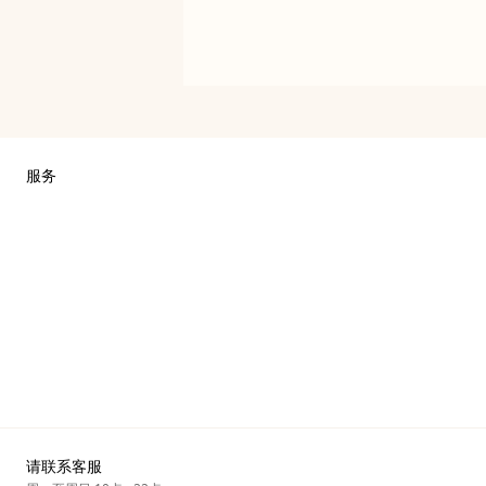
服务
联系我们
常见问题
爱马仕专卖店
销售美妆产品的专卖店
销售Apple Watch Hermès的专卖店
礼物
高级定制
请联系客服