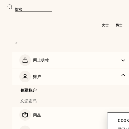
前
前
往
往
搜
主
产
索
要
品
内
浏
容
览
女士
男士
网上购物
账户
创建账户
忘记密码
商品