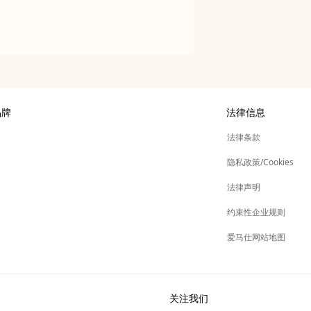
品牌
法律信息
展
法律条款
新
仕
隐私政策/Cookies
标
签
新
管理
法律声明
标
签
新
金会
约束性企业规则
标
签
其他品牌
爱马仕网站地图
关注我们