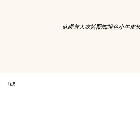
麻绳灰大衣搭配咖啡色小牛皮
服务
联系我们
常见问题
爱马仕专卖店
销售美妆产品的专卖店
销售Apple Watch Hermès的专卖店