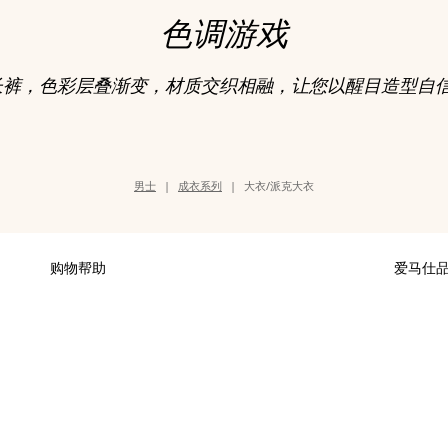
色调游戏
长裤，色彩层叠渐变，材质交织相融，让您以醒目造型自
类
男士
成衣系列
大衣/派克大衣
别
页
面
路
径
购物帮助
爱马仕
付款
可持续发
配送
加入爱马
专卖店取货
财务 & 
换货及退货
爱马仕基
集团旗下