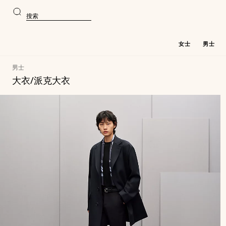
前
前
往
往
搜
主
产
索
要
品
内
浏
容
览
女士
男士
男士
大衣/派克大衣
3
更
产
件
新
3
品
货
件
清
品
货
单
品