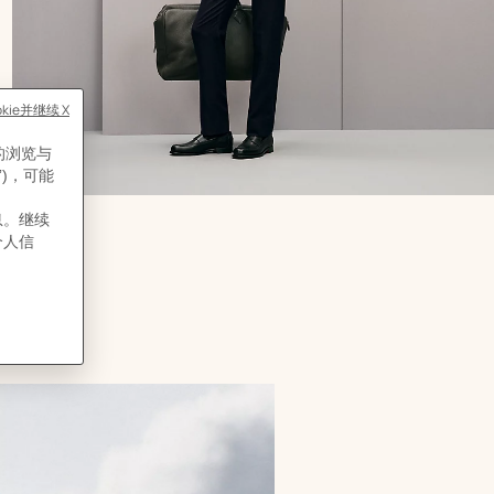
,
颜
冬装外套
色
:
,
价格
灰
¥62,950
色