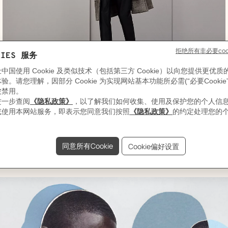
即将上市
,
即
颜
Pierre Nouveau Volume山羊绒大衣
色
将
:
,
价格
米
上
¥61,800
色/
市
天
然
色