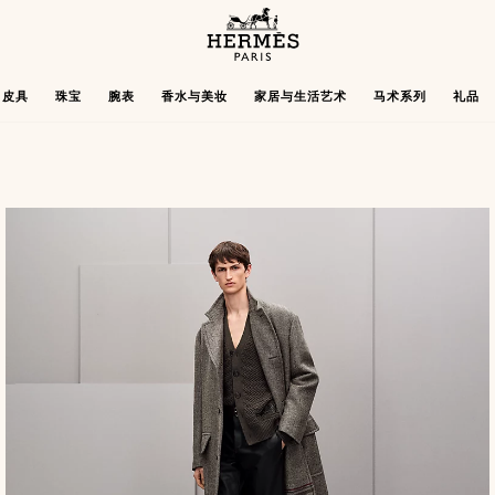
主
页
Hermès
皮具
珠宝
腕表
香水与美妆
家居与生活艺术
马术系列
礼品
Paris