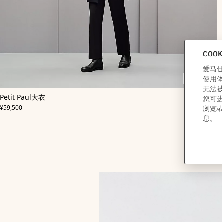
即将上市
,
即
颜
Petit Paul大衣
色
将
:
,
价格
蓝
上
¥59,500
色
市