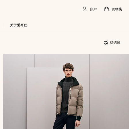
账户
购物袋
账
,
离
购
,
空
户
线
物
袋
关于爱马仕
筛选器