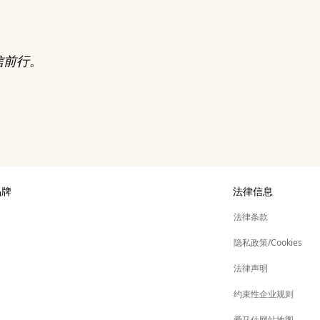
信前行。
品牌
法律信息
展
法律条款
新
仕
隐私政策/Cookies
标
签
新
管理
法律声明
标
签
新
金会
约束性企业规则
标
签
其他品牌
爱马仕网站地图