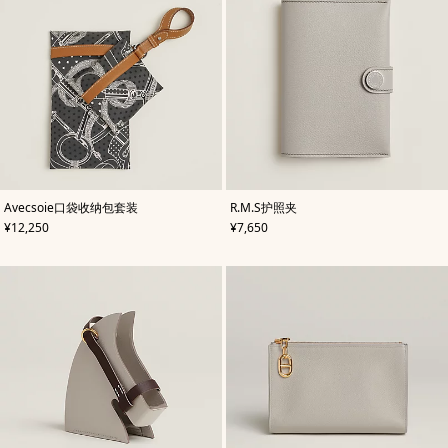
,
颜
,
颜
Avecsoie口袋收纳包套装
R.M.S护照夹
色
:
色
:
,
价格
,
价格
¥12,250
¥7,650
灰
灰
色
色