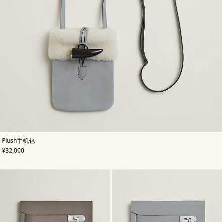
,
颜
Plush手机包
色
:
,
价格
¥32,000
灰
色