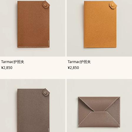
,
颜
,
颜
Tarmac护照夹
Tarmac护照夹
色
:
色
:
,
价格
,
价格
¥2,850
¥2,850
米
米
色/
色/
天
天
然
然
色
色