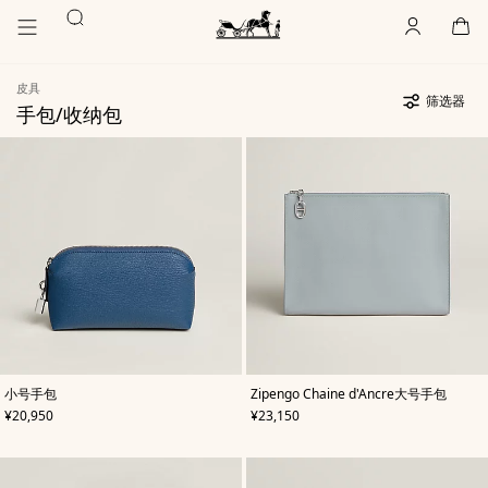
前
前
搜
往
往
账
,
离
购
,
空
主
产
索
户
线
物
主
要
品
袋
页
内
浏
Hermès
皮具
Paris
容
览
筛选器
手包/收纳包
产
81
更
品
件
新
81
清
货
件
单
品
货
品
,
颜
,
颜
小号手包
Zipengo Chaine d'Ancre大号手包
色
:
色
:
,
价格
,
价格
¥20,950
¥23,150
蓝
蓝
色
色