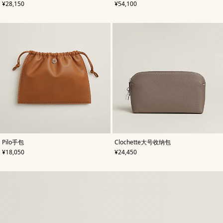
,
价格
,
价格
¥28,150
¥54,100
蓝
黄
色
色
,
颜
,
颜
Pilo手包
Clochette大号收纳包
色
:
色
:
,
价格
,
价格
¥18,050
¥24,450
棕
米
色
色/
天
然
色