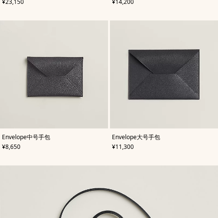
,
价格
,
价格
¥23,150
¥14,200
灰
灰
色
色
,
颜
,
颜
Envelope中号手包
Envelope大号手包
色
:
色
:
,
价格
,
价格
¥8,650
¥11,300
灰
灰
色
色