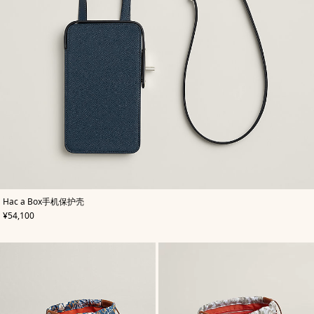
,
颜
Hac a Box手机保护壳
色
:
,
价格
¥54,100
蓝
色