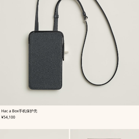
,
颜
Hac a Box手机保护壳
色
:
,
价格
¥54,100
灰
色