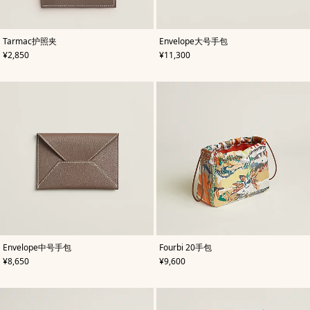
,
颜
,
颜
Tarmac护照夹
Envelope大号手包
色
:
色
:
,
价格
,
价格
¥2,850
¥11,300
米
米
色/
色/
天
天
然
然
色
色
,
颜
,
颜
Envelope中号手包
Fourbi 20手包
色
:
色
:
,
价格
,
价格
¥8,650
¥9,600
米
橙
色/
色
天
然
色