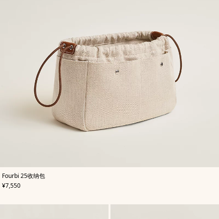
,
颜
Fourbi 25收纳包
色
:
,
价格
¥7,550
米
色/
天
然
色