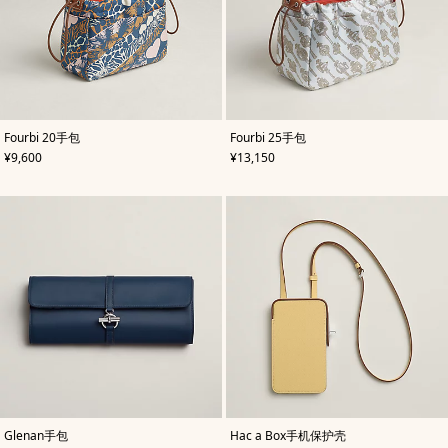
,
颜
,
颜
Fourbi 20手包
Fourbi 25手包
色
:
色
:
,
价格
,
价格
¥9,600
¥13,150
蓝
蓝
色
色
,
颜
,
颜
Glenan手包
Hac a Box手机保护壳
色
:
色
: