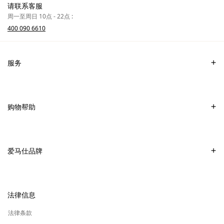
中
包
请联系客服
的
皮
周一至周日 10点 - 22点 :
更
具
400 090 6610
多
文
本
服务
联系我们
常见问题
购物帮助
爱马仕专卖店
付款
销售美妆产品的专卖店
配送
爱马仕品牌
销售Apple Watch Hermès的专卖店
专卖店取货
可持续发展
礼物
换货及退货
新
加入爱马仕
高级定制
法律信息
标
签
新
财务 & 管理
保养与修复
标
法律条款
签
新
爱马仕基金会