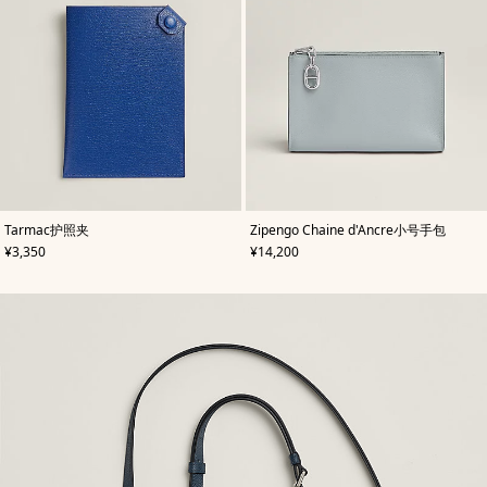
,
颜
,
颜
Tarmac护照夹
Zipengo Chaine d'Ancre小号手包
色
:
色
:
,
价格
,
价格
¥3,350
¥14,200
蓝
蓝
色
色