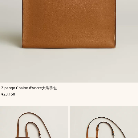
,
颜
Zipengo Chaine d'Ancre大号手包
色
:
,
价格
¥23,150
米
色/
天
然
色