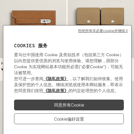
,
颜
,
颜
Hacademi手包
“袋中乾坤”彩色文具袋
色
:
色
:
,
价格
,
价格
¥57,600
¥23,500
米
米
色/
色/
天
天
然
然
色
色