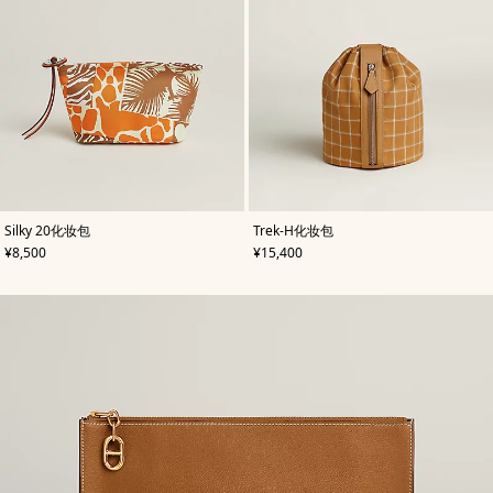
,
颜
,
颜
Silky 20化妆包
Trek-H化妆包
色
:
色
:
,
价格
,
价格
¥8,500
¥15,400
米
米
色/
色/
天
天
然
然
色
色