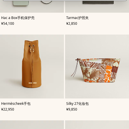
,
颜
,
颜
Hac a Box手机保护壳
Tarmac护照夹
色
:
色
:
,
价格
,
价格
¥54,100
¥2,850
绿
绿
色
色
,
颜
,
颜
Hermèscheek手包
Silky 27化妆包
色
:
色
:
,
价格
,
价格
¥22,950
¥9,850
米
米
色/
色/
天
天
然
然
色
色