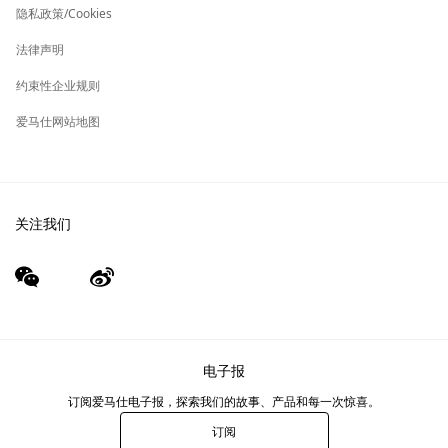
标
隐私政策/Cookies
签
集团旗下其他品牌
法律声明
约束性企业规则
爱马仕网站地图
关注我们
wechat
Weibo
（新
（新
窗
窗
口）
口）
电子报
订阅爱马仕电子报，探索我们的故事、产品和每一次惊喜。
订阅