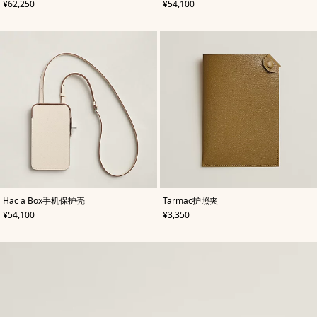
,
价格
,
价格
¥62,250
¥54,100
米
白
色/
色
天
然
色
,
颜
,
颜
Hac a Box手机保护壳
Tarmac护照夹
色
:
色
:
,
价格
,
价格
¥54,100
¥3,350
白
米
色
色/
天
然
色