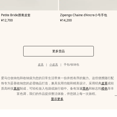
,
颜
,
颜
Petite Bride唇膏皮套
Zipengo Chaine d'Ancre小号手包
色
:
色
:
,
价格
,
价格
¥12,700
¥14,200
灰
灰
色
色
更多货品
类
皮具
小皮具
手包/收纳包
别
页
面
路
爱马仕收纳包和收纳袋为您的日常生活带来一份井然有序的魅力。这些便携随行配
径
饰专为妥善收纳您的必需物品打造，兼具实用功能和精美设计。采用经典
皮革
或轻
质高科技
真丝
制成，可轻松放入包袋或旅行箱中。备有深邃
黑色
和标志性
橙色
等丰
富色调，我们的作品提供整洁体验，伴您踏上每一次旅程。
...
显
手
显示更多
示
包/
类
收
别
纳