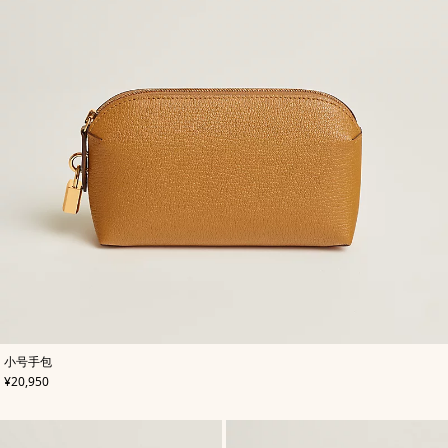
,
颜
小号手包
色
:
,
价格
¥20,950
米
色/
天
然
色