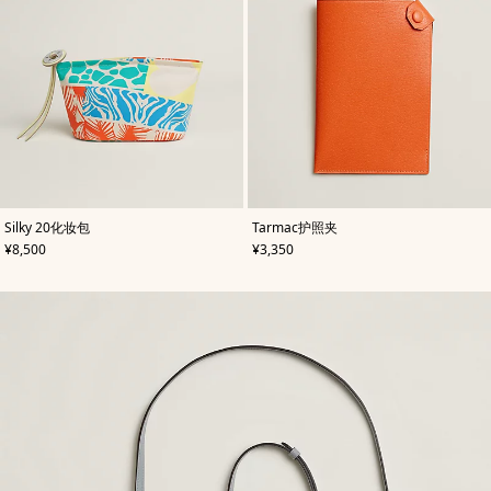
,
颜
,
颜
Silky 20化妆包
Tarmac护照夹
色
:
色
:
,
价格
,
价格
¥8,500
¥3,350
橙
橙
色
色