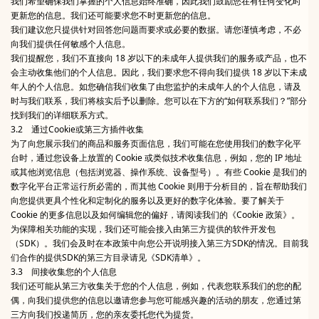
我们希望确保我们掌握的个人信息始终准确，因此我们鼓励您在有任何变化时
更新您的信息。我们还可能要求您不时更新您的信息。
我们建议您只提供针对回答您问题而要求或必要的数据。请您谨慎考虑，不必
向我们提供任何敏感个人信息。
我们提醒您，我们不直接向 18 岁以下的未成年人提供我们的服务或产品，也不
会主动收集他们的个人信息。因此，我们要求您不得向我们提供 18 岁以下未成
年人的个人信息。如您确信我们收集了由您监护的未成年人的个人信息，请及
时与我们联系，我们将核实后予以删除。您可以在下方的“如何联系我们？”部分
找到我们的详细联系方式。
3.2 通过Cookie或第三方插件收集
为了向您展示我们的商品和服务页面信息，我们可能在您使用我们的数字化平
台时，通过您设备上放置的 Cookie 或类似技术收集信息，例如，您的 IP 地址
或其他浏览信息（包括浏览器、操作系统、设备型号）。有些 Cookie 是我们的
数字化平台正常运行所必需的，而其他 Cookie 则用于分析目的，旨在帮助我们
向您提供更具个性化和定制化的服务以及更好的数字化体验。要了解关于
Cookie 的更多信息以及如何编辑您的偏好，请阅读我们的《Cookie 政策》。
为保障相关功能的实现，我们还可能会接入由第三方提供的软件开发包
（SDK）。我们会及时在本政策中向您公开说明接入第三方SDK的情况。目前我
们合作的提供SDK的第三方目录请见《SDK清单》。
3.3 间接收集您的个人信息
我们还可能从第三方收集关于您的个人信息，例如，代表您联系我们的您的配
偶，向我们提供您的信息以邀请您参与您可能感兴趣的活动的朋友，您通过第
三方向我们投递简历，您的亲友委托您代为提货。