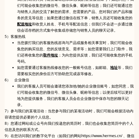
们可能会收集您的微信号、微信头像、昵称等信息；我们还可能通过您
与销售人员的交流了解您的需求、您需要的产品、您对我们的产品和服
务的意见等信息；如果您通过微信在线下单，销售人员还可能收集您的
配送地址
和收货人姓名、手机号等配送信息；但我们不会进一步通过微
信会话存档的方式集中收集或存储您与销售人员的聊天记录。
5）客服热线
当您拨打我们的客服热线咨询与产品或服务相关事宜时，我们可能会收
集您的购买信息、您的反馈意见、需求等；如您需要我们上门取件，我
们还将收集您的
取件地址
；为向您提供反馈，我们还可能收集您的手机
号码。
如您需要通过客服热线修改您的一般账号信息，如邮箱、
地址
等，我们
需要核实您的身份后方可协助您完成该等修改。
6） 企业微信
我们的客服人员可能会邀请您添加他/她的企业微信账号，如您同意，我
们可能会收集您的微信号、微信头像、昵称等信息；以便后续可以更好
地为您提供服务，我们的客服人员会在企业微信中保存与您的聊天记
录。
7）参与我们的某项活动：当您参与我们的某项活动时，我们可能会根据活动内
容请您提供必要的个人信息。
8）您通过网站或公众号向我们投递您的简历时，我们也会收集您简历中的个人
信息及您的联系方式。
9）在您访问我们的数字化平台（如我们的网站https://www.hermes.cn/ 、微信