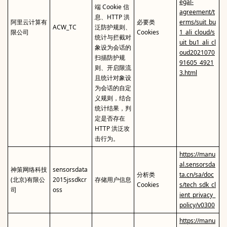
egal-
端 Cookie 信
agreement/t
息、HTTP 洪
阿里云计算有
必要类
erms/suit_bu
ACW_TC
泛防护规则、
限公司
Cookies
1_ali_cloud/s
统计与拦截对
uit_bu1_ali_cl
象设为会话的
oud2021070
扫描防护规
91605_4921
则、开启限流
3.html
且统计对象设
为会话的自定
义规则，结合
统计结果，判
定是否存在
HTTP 洪泛攻
击行为。
https://manu
al.sensorsda
神策网络科技
sensorsdata
分析类
ta.cn/sa/doc
(北京)有限公
2015jssdkcr
存储用户信息
Cookies
s/tech_sdk_cl
司
oss
ient_privacy_
policy/v0300
https://manu