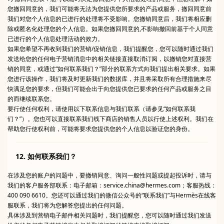
您撤回同意的，我们可能将无法为您提供您所要求的产品或服务，撤回同意前
我们对您个人信息的已进行的处理将不受影响。您撤销同意后，我们将相应删
除或匿名化处理您的个人信息。如果您撤回同意的,不影响撤回前基于个人同意
已进行的个人信息处理活动的效力。
如果您希望不再收到我们的营销/促销信息，我们提醒您，您可以随时通过我们
发送给您的任何电子营销消息中的相关链接直接取消订阅，以撤销您对直接营
销的同意，或通过“如何联系我们？”部分的联系方式向我们提出相关要求。如果
您进行该操作，我们将及时更新我们的数据库，并且将采取所有合理措施来尽
快满足您的要求，但我们可能会出于向您提供您已要求的任何产品或服务之目
的而继续联系您。
要行使任何权利，请使用以下联系信息与我们联系（请参见“如何联系我
们？”）。您也可以直接联系我们线下商店的销售人员以行使上述权利。我们在
帮助您行使权利前，可能将要求您提供您的个人信息以验证您的身份。
12. 如何联系我们？
在涉及您的账户的问题中，要撤销同意、询问一般性问题或提起投诉时，请与
我们的客户服务部联系：电子邮箱：service.china@hermes.com；客服热线：
400 090 6610。您还可以通过我们的微信公众号的“联系我们”与Hermès在线客
服联系，我们将为您解答您提出的任何问题。
具体涉及到营销电子邮件相关问题时，我们提醒您，您可以随时通过我们发送