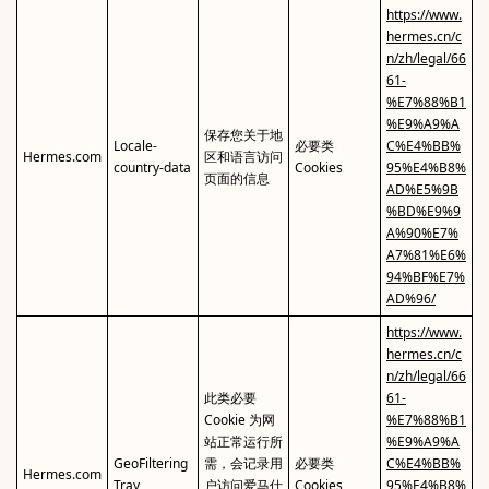
https://www.
hermes.cn/c
n/zh/legal/66
61-
%E7%88%B1
%E9%A9%A
保存您关于地
Locale-
必要类
C%E4%BB%
Hermes.com
区和语言访问
country-data
Cookies
95%E4%B8%
页面的信息
AD%E5%9B
%BD%E9%9
A%90%E7%
A7%81%E6%
94%BF%E7%
AD%96/
https://www.
hermes.cn/c
n/zh/legal/66
此类必要
61-
Cookie 为网
%E7%88%B1
站正常运行所
%E9%A9%A
GeoFiltering
需，会记录用
必要类
C%E4%BB%
Hermes.com
Tray
户访问爱马仕
Cookies
95%E4%B8%