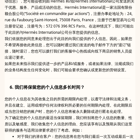
动信息），您可能会收到由 Hermès 和/或Hermès International公司发送的关
于优惠、服务、产品或活动的信息。Hermès International是一家法国有限份
额合股公司(“Société en commandite par actions”)，注册办事处地址为：24,
rue du Faubourg Saint-Honoré, 75008 Paris, France，注册于巴黎贸易与公司
注册登记处，注册号为：572 076 396 RCS Paris。在这种情况下，我们可能出
于此目的与Hermès International公司分享您提供的信息。
我们依据您的同意来处理您出于此目的向我们提供的个人信息。因此，如果您
不希望再接收此类信息，您可以随时通过我们发送的电子邮件下方的“退订”链
接，随时退订，您也可以拨打我们的客服中心热线或向线下商店的销售人员提
出退订要求。
如果您未来指示我们提供进一步的产品和/或服务，或者如果法律、法规或我们
的业务结构发生任何变化时，我们可能会要求您确认或更新您的营销设置。
6. 我们将保留您的个人信息多长时间？
您的个人信息在为其收集之目的所需的期限内处理，以遵守法律和法规义务，
并且在建立、运用或维护任何法律权利所必要的任何期限内处理。在此期限后
或当您注销您的账户时，您的个人信息将被永久删除或进行匿名化处理。
为了确定您的个人信息的最适当保留期限，我们特别将您个人信息的数量、性
质以及敏感度、我们收集您个人信息的理由、您应该享有以及预期从我们这里
获得的服务与适用法律要求进行了考虑。例如：
对于我们的潜在客户：您的信息将在您与我们最后一次互动或最后一次