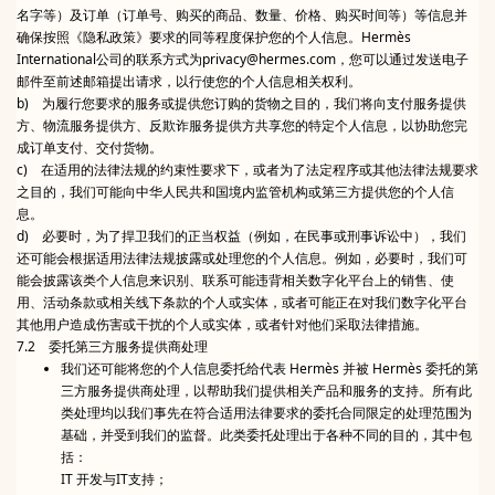
名字等）及订单（订单号、购买的商品、数量、价格、购买时间等）等信息并
确保按照《隐私政策》要求的同等程度保护您的个人信息。Hermès
International公司的联系方式为privacy@hermes.com，您可以通过发送电子
邮件至前述邮箱提出请求，以行使您的个人信息相关权利。
b) 为履行您要求的服务或提供您订购的货物之目的，我们将向支付服务提供
方、物流服务提供方、反欺诈服务提供方共享您的特定个人信息，以协助您完
成订单支付、交付货物。
c) 在适用的法律法规的约束性要求下，或者为了法定程序或其他法律法规要求
之目的，我们可能向中华人民共和国境内监管机构或第三方提供您的个人信
息。
d) 必要时，为了捍卫我们的正当权益（例如，在民事或刑事诉讼中），我们
还可能会根据适用法律法规披露或处理您的个人信息。例如，必要时，我们可
能会披露该类个人信息来识别、联系可能违背相关数字化平台上的销售、使
用、活动条款或相关线下条款的个人或实体，或者可能正在对我们数字化平台
其他用户造成伤害或干扰的个人或实体，或者针对他们采取法律措施。
7.2 委托第三方服务提供商处理
我们还可能将您的个人信息委托给代表 Hermès 并被 Hermès 委托的第
三方服务提供商处理，以帮助我们提供相关产品和服务的支持。所有此
类处理均以我们事先在符合适用法律要求的委托合同限定的处理范围为
基础，并受到我们的监督。此类委托处理出于各种不同的目的，其中包
括：
IT 开发与IT支持；