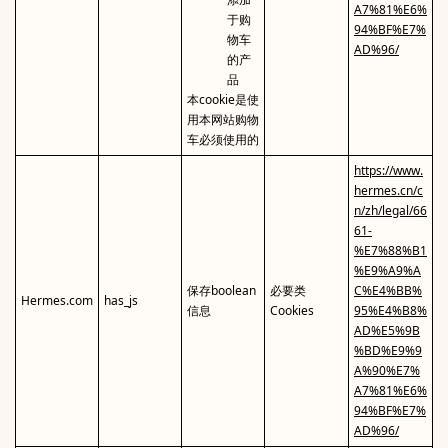
A7%81%E6%
于购
94%BF%E7%
物车
AD%96/
的产
品
本cookie是使
用本网站购物
车必须使用的
https://www.
hermes.cn/c
n/zh/legal/66
61-
%E7%88%B1
%E9%A9%A
保存boolean
必要类
C%E4%BB%
Hermes.com
has_js
信息
Cookies
95%E4%B8%
AD%E5%9B
%BD%E9%9
A%90%E7%
A7%81%E6%
94%BF%E7%
AD%96/