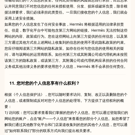
传输给我们的个人信息的安全。任何此类传输的风险由您自行承担，而且您承
认并同意我们不对您信息的任何未授权使用、分发、损坏或破坏负责，除非根
据法律要求，我们必须承担此类责任。一旦我们接收您的个人信息，我们就会
采用上述安全措施。
如果您的个人信息发生了任何安全事故，Hermès 将根据适用的法律承担责
任。但是，数字化平台中可能包含第三方网站的链接。Hermès 无法控制这些
网站的内容、政策或行为。您在这些网站上向第三方提供的任何信息，以及第
三方通过其他方式在上述网站上收集到的信息的使用不受此隐私政策的约束。
您应仔细阅读第三方网站的隐私政策。如存在任何与您信息的使用相关的疑
问，请与该网站的运营商联系。如任何第三方或其附属公司或代理机构未按照
该第三方的隐私政策，或该第三方、其附属公司或代理机构应承担的任何合同
义务或其他法律义务的要求使用您个人信息，Hermès 将不会承担任何责任。
11. 您对您的个人信息享有什么权利？
根据《个人信息保护法》，您可以随时要求访问、复制、改正以及删除您的个
人信息，或者限制或反对对您个人信息的处理等。下方提供了这些权利的概
要：
1) 访问权：您可以要求查看我们掌握的您的个人信息。您可以通过登陆我们的
网站您的账户，点击“账户——个人信息”来查看您的部分个人信息。如您希望了
解我们通过其他数字化平台和门店渠道收集到的您的其他个人信息，您可以通
过“如何联系我们”部分的联系方式向我们提出相关要求。