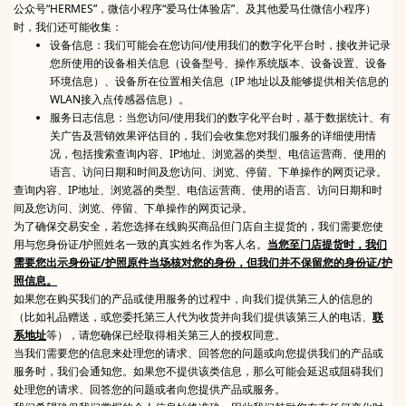
公众号“HERMES”，微信小程序“爱马仕体验店”、及其他爱马仕微信小程序）
时，我们还可能收集：
设备信息：我们可能会在您访问/使用我们的数字化平台时，接收并记录
您所使用的设备相关信息（设备型号、操作系统版本、设备设置、设备
环境信息）、设备所在位置相关信息（IP 地址以及能够提供相关信息的
WLAN接入点传感器信息）。
服务日志信息：当您访问/使用我们的数字化平台时，基于数据统计、有
关广告及营销效果评估目的，我们会收集您对我们服务的详细使用情
况，包括搜索查询内容、IP地址、浏览器的类型、电信运营商、使用的
语言、访问日期和时间及您访问、浏览、停留、下单操作的网页记录。
查询内容、IP地址、浏览器的类型、电信运营商、使用的语言、访问日期和时
间及您访问、浏览、停留、下单操作的网页记录。
为了确保交易安全，若您选择在线购买商品但门店自主提货的，我们需要您使
用与您身份证/护照姓名一致的真实姓名作为客人名。
当您至门店提货时，我们
需要您出示身份证/护照原件当场核对您的身份，但我们并不保留您的身份证/护
照信息。
如果您在购买我们的产品或使用服务的过程中，向我们提供第三人的信息的
（比如礼品赠送，或您委托第三人代为收货并向我们提供该第三人的电话、
联
系地址
等），请您确保已经取得相关第三人的授权同意。
当我们需要您的信息来处理您的请求、回答您的问题或向您提供我们的产品或
服务时，我们会通知您。如果您不提供该类信息，那么可能会延迟或阻碍我们
处理您的请求、回答您的问题或者向您提供产品或服务。