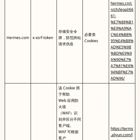
hermes.cn/c
n/zh/legal/66
61-
%E7%88%B1
%E9%A9%A
存储安全令
必要类
C%E4%BB%
Hermes.com
x-xsrf-token
牌，防范跨站
Cookies
95%E4%B8%
请求伪造
AD%E5%9B
%BD%E9%9
A%90%E7%
A7%81%E6%
94%BF%E7%
AD%96/
该 Cookie 用
于帮助
Web 应用防
火墙
（WAF）识
别并区分不同
客户端。
https://terms
WAF 可根据
.aliyun.com/l
客户