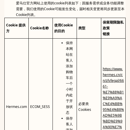
爱马仕官方网站上使用的cookie列表如下：因服务需求或业务功能调整
需要，我们使用的Cookie可能发生变化，届时相关变更将同步更新至本
Cookie列表。
保留期限隐私
Cookie 提供
使用Cookie
Cookie名称
类型
政策
方
的目的
链接
保持
本网
站在
客人
添加
https://www.
购物
hermes.cn/c
车后
n/zh/legal/66
一个
61-
小时
%E7%88%B1
内处
%E9%A9%A
于开
必要类
C%E4%BB%
Hermes.com
ECOM_SESS
放状
Cookies
95%E4%B8%
态
AD%E5%9B
保存
%BD%E9%9
客人
A%90%E7%
添加