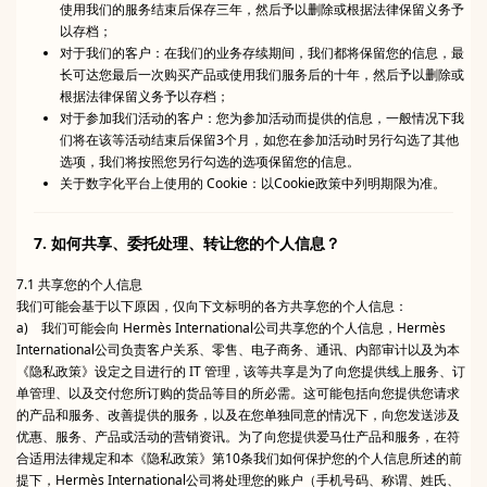
使用我们的服务结束后保存三年，然后予以删除或根据法律保留义务予
以存档；
对于我们的客户：在我们的业务存续期间，我们都将保留您的信息，最
长可达您最后一次购买产品或使用我们服务后的十年，然后予以删除或
根据法律保留义务予以存档；
对于参加我们活动的客户：您为参加活动而提供的信息，一般情况下我
们将在该等活动结束后保留3个月，如您在参加活动时另行勾选了其他
选项，我们将按照您另行勾选的选项保留您的信息。
关于数字化平台上使用的 Cookie：以Cookie政策中列明期限为准。
7. 如何共享、委托处理、转让您的个人信息？
7.1 共享您的个人信息
我们可能会基于以下原因，仅向下文标明的各方共享您的个人信息：
a) 我们可能会向 Hermès International公司共享您的个人信息，Hermès
International公司负责客户关系、零售、电子商务、通讯、内部审计以及为本
《隐私政策》设定之目进行的 IT 管理，该等共享是为了向您提供线上服务、订
单管理、以及交付您所订购的货品等目的所必需。这可能包括向您提供您请求
的产品和服务、改善提供的服务，以及在您单独同意的情况下，向您发送涉及
优惠、服务、产品或活动的营销资讯。为了向您提供爱马仕产品和服务，在符
合适用法律规定和本《隐私政策》第10条我们如何保护您的个人信息所述的前
提下，Hermès International公司将处理您的账户（手机号码、称谓、姓氏、