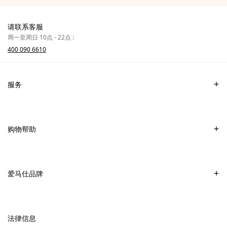
请联系客服
周一至周日 10点 - 22点 :
400 090 6610
服务
联系我们
常见问题
购物帮助
爱马仕专卖店
付款
销售美妆产品的专卖店
配送
爱马仕品牌
销售Apple Watch Hermès的专卖店
专卖店取货
可持续发展
礼物
换货及退货
新
加入爱马仕
高级定制
法律信息
标
签