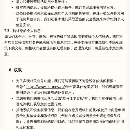
举办和开展营销活动与业务统计；
核实您的信息，提供给提供信用报告、或订单完成服务的第三方。
这些服务提供商承诺保证您的个人信息的机密性，并且不被允许将其用
于任何其他目的。我们还要求他们采取适当的安全措施来保护您的个人
信息安全。
7.3 转让您的个人信息
如我们因合并、分立、解散、被宣告破产等原因需要转移个人信息的，我们将
向您告知接收方的名称或者姓名和联系方式，并要求接收方继续履行本隐私政
策下的义务。如接收方变更现有的处理目的、处理方式的，将重新征求您的同
意。
8. 权限
为了实现相关业务功能，我们可能获得以下对您设备的访问权限：
当您在
https://www.hermes.cn/
点击“爱马仕专卖店”时，我们可能弹窗
询问是否允许我们获取您的位置信息；
当您在我们的微信公众号点击“爱马仕专卖店”时，我们可能弹窗询问是
否允许我们获取您的位置信息。
其他系统和设备权限信息：我们会在您开启软件前及/或使用中向您申请
授予的具体设备和系统权限（例如在虚拟试妆场景会申请您摄像头权
限），并告知您相应的使用目的。我们将仅在您使用对应的功能时启用
相应的权限。