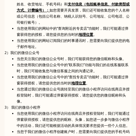
姓名、收货地址、手机号码）和
支付信息（包括账单信息、付款类型或
方式、计费编号）；
如您需要开具发票，我们还可能收集您的个人名称
或公司信息（包括公司名称、纳税人识别号、公司地址、公司电话、公
司银行账号）。
当您使用我们的网站中的“查询附近的专卖店”功能时，我们可能通过弹
窗获得您的授权，请您提供您的当时的
地理位置
。
当您使用我们的网站订阅我们的时事通讯时，您需要向我们提供您的电
子邮件地址。
2）我们的微信公众号
当您关注我们的微信公众号时，我们可能获得您的微信昵称和头像。
当您使用我们的微信公众号中的“联系我们”功能与我们的在线客服联系
时，我们可能收集您与微信客服之间的沟通记录。
当您使用我们的微信公众号中的“查找专卖店”功能时，我们可能通过弹
窗获得授权，请您提供您的当时的
地理位置
。
当您通过我们的微信公众号跳转至我们的微信小程序访问在线商店并授
权登陆时，我们可能通过弹窗获得授权，请您提供您的微信昵称和头
像。
3） 我们的微信小程序
当您使用我们的微信小程序访问在线商店并授权登陆时，我们可能通过
弹窗获得授权，请您提供您的昵称、头像，如您进一步参与微信小程序
中的活动，我们还可能根据活动的具体情况要求您提供一些个人信息。
当您于我们的微信小程序创建账户时，您需要向我们提供您的手机号码