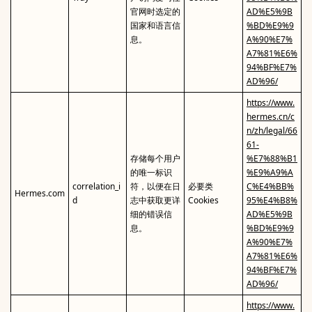
官网时选定的
AD%E5%9B
国家和语言信
%BD%E9%9
息。
A%90%E7%
A7%81%E6%
94%BF%E7%
AD%96/
https://www.
hermes.cn/c
n/zh/legal/66
61-
存储每个用户
%E7%88%B1
的唯一标识
%E9%A9%A
correlation_i
符，以便在日
必要类
C%E4%BB%
Hermes.com
d
志中获取更详
Cookies
95%E4%B8%
细的错误信
AD%E5%9B
息。
%BD%E9%9
A%90%E7%
A7%81%E6%
94%BF%E7%
AD%96/
https://www.