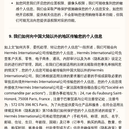
如您同意我们开启您的位置权限、摄像头权限，我们可能收集到您的敏
感个人信息。我们会采取严格保护措施确保您的个人信息安全。如您拒
绝开启权限、提供相关信息的，不会影响您使用购物等基本功能，但我
们可能无法向您提供该权限对应的功能。
9. 我们如何向中国大陆以外的地区传输您的个人信息
如上文“如何共享、委托处理、转让您的个人信息”一段所述，我们可能会向
Hermès International公司传输您的个人信息，Hermès International公司负
责客户关系、零售、电子商务、通讯、内部审计以及为本《隐私政策》设定之
目的进行的IT管理。因此，在我们已根据适用的法律法规取得您事先单独同意
的情况下，您的个人信息可能会被传输到中国大陆以外的Hermès
International公司。我们将根据适用法律的要求履行必要的手续或获取必要的
审批后向境外Hermès International公司传输您的个人信息。您的个人信息境
外接收方Hermès International公司是一家法国有限份额合股公司(“Société en
commandite par actions”)，注册办事处地址为：24, rue du Faubourg Saint-
Honoré, 75008 Paris, France，注册于巴黎贸易与公司注册登记处，注册号
为：572 076 396 RCS Paris。为了向您提供爱马仕产品和服务，在符合适用法
律规定和本《隐私政策》第10条我们如何保护您的个人信息所述的前提下，
Hermès International公司将处理您的账户（手机号码、称谓、姓氏、名字、
邮箱、住址、生日、年龄段、国籍）及订单（订单号、购买的商品、数量、价
格、购买时间、账单金额、付款类型或方式）信息并确保按照《隐私政策》要