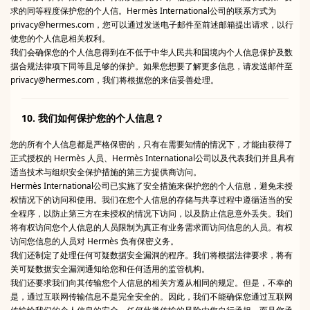
求的同等程度保护您的个人信。Hermès International公司的联系方式为
privacy@hermes.com，您可以通过发送电子邮件至前述邮箱提出请求，以行
使您的个人信息相关权利。
我们会确保您的个人信息得到在不低于中华人民共和国境内个人信息保护及数
据合规法律项下同等且足够的保护。如果您想要了解更多信息，请发送邮件至
privacy@hermes.com，我们将根据您的来信妥善处理。
10. 我们如何保护您的个人信息？
您的所有个人信息都是严格保密的，只有在需要知情的情况下，才能由获得了
正式授权的 Hermès 人员、Hermès International公司以及代表我们并且具有
适当技术与组织安全保护措施的第三方提供商访问。
Hermès International公司已实施了安全措施来保护您的个人信息，避免未授
权情况下的访问和使用。我们在您个人信息的存储与共享过程中遵循适当的安
全程序，以防止第三方在未授权的情况下访问，以及防止信息意外丢失。我们
将有权访问您个人信息的人员限制为真正有业务需求而访问信息的人员。有权
访问您信息的人员对 Hermès 负有保密义务。
我们还制定了处理任何可疑数据安全漏洞的程序。我们将根据法律要求，将有
关可疑数据安全漏洞通知给您和任何适用的监管机构。
我们还要求我们向其传输您个人信息的相关方遵从相同的规定。但是，不幸的
是，通过互联网传输信息不是完全安全的。因此，我们不能确保您通过互联网