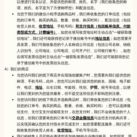
以便进行实名认证、并提供您的称谓、姓氏、名字（我们收集您的称
谓、姓氏、名字是为了方便称呼您）和配送信息。
当您于我们的微信小程序选购商品时，我们将收集您的订单信息（包括
您的订单号、购买的商品、数量、价格、购买时间）、配送信息（包括
收货人姓名、
收货地址
、手机号码）
和支付信息（包括账单信息、付款
类型或方式、计费编号）
，如您在填写收货地址时主动点击“一键获取微
信地址”，我们还可能获得您记录于微信账号中的
地址信息
；如您需要开
具发票，我们可能收集您的个人名称或公司信息（包括公司名称、纳税
人识别号、公司地址、公司电话、公司开户行、公司银行账号），如您
在填写发票信息时主动点击“一键获取发票信息”，我们还可能获得您记
录于微信账号中的发票抬头信息。
4）我们的商店
当您访问我们的线下商店并在现场创建账户时，您需要向我们提供您的
称谓、手机号码，此外，您也可以向我们提供您的姓名、国籍、电子邮
件、电话、
地址
、出生日期、年龄段、性别、
护照、
税号等信息，以便
让我们更好的为您提供服务，但不提交这些信息不影响您的注册。
当您访问我们的线下商店并选购商品时，我们将收集您的订单信息（包
括您的订单号、购买的商品、数量、价格、购买时间）；您可以选择微
信支付、支付宝支付或银联支付，在您支付时，我们不会收集您的个人
信息，但我们需要将您的订单号与
交易金额信息
与这些支付机构共享，
以实现其确认您的支付指令并完成支付；如您需要配送服务，我们还可
能收集您的收货人姓名、
收货地址
、
手机号等信息。
我们的销售人员可能会邀请您添加他/她的企业微信账号，如您同意，我