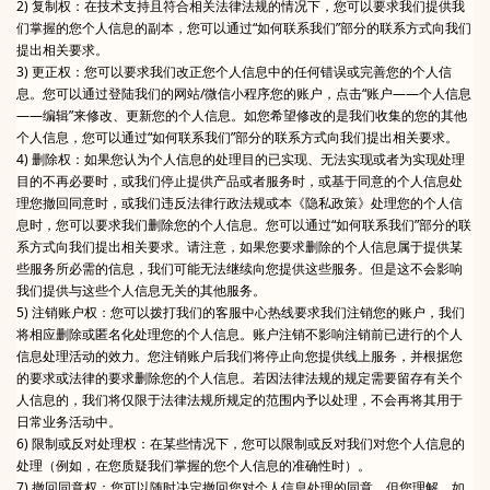
2) 复制权：在技术支持且符合相关法律法规的情况下，您可以要求我们提供我
们掌握的您个人信息的副本，您可以通过“如何联系我们”部分的联系方式向我们
提出相关要求。
3) 更正权：您可以要求我们改正您个人信息中的任何错误或完善您的个人信
息。您可以通过登陆我们的网站/微信小程序您的账户，点击“账户——个人信息
——编辑”来修改、更新您的个人信息。如您希望修改的是我们收集的您的其他
个人信息，您可以通过“如何联系我们”部分的联系方式向我们提出相关要求。
4) 删除权：如果您认为个人信息的处理目的已实现、无法实现或者为实现处理
目的不再必要时，或我们停止提供产品或者服务时，或基于同意的个人信息处
理您撤回同意时，或我们违反法律行政法规或本《隐私政策》处理您的个人信
息时，您可以要求我们删除您的个人信息。您可以通过“如何联系我们”部分的联
系方式向我们提出相关要求。请注意，如果您要求删除的个人信息属于提供某
些服务所必需的信息，我们可能无法继续向您提供这些服务。但是这不会影响
我们提供与这些个人信息无关的其他服务。
5) 注销账户权：您可以拨打我们的客服中心热线要求我们注销您的账户，我们
将相应删除或匿名化处理您的个人信息。账户注销不影响注销前已进行的个人
信息处理活动的效力。您注销账户后我们将停止向您提供线上服务，并根据您
的要求或法律的要求删除您的个人信息。若因法律法规的规定需要留存有关个
人信息的，我们将仅限于法律法规所规定的范围内予以处理，不会再将其用于
日常业务活动中。
6) 限制或反对处理权：在某些情况下，您可以限制或反对我们对您个人信息的
处理（例如，在您质疑我们掌握的您个人信息的准确性时）。
7) 撤回同意权：您可以随时决定撤回您对个人信息处理的同意，但您理解，如