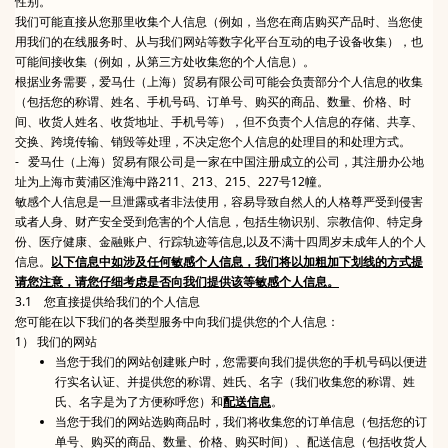
性别。
我们可能直接从您那里收集个人信息（例如，当您在商店购买产品时、当您使
用我们的在线服务时、从与我们网站等数字化平台互动的电子设备收集），也
可能间接收集（例如，从第三方处收集您的个人信息）。
根据业务需要，爱马仕（上海）贸易有限公司可能会负责部分个人信息的收集
（包括您的称谓、姓名、手机号码、订单号、购买的商品、数量、价格、时
间、收货人姓名、收货地址、手机号等），但不负责个人信息的存储、共享、
交换、跨境传输、销毁等处理，不决定您个人信息的处理目的和处理方式。
- 爱马仕（上海）贸易有限公司是一家在中国注册成立的公司，其注册办公地
址为上海市黄浦区淮海中路211、213、215、227号12幢。
敏感个人信息是一旦泄露或者非法使用，容易导致自然人的人格尊严受到侵害
或者人身、财产安全受到危害的个人信息，包括生物识别、宗教信仰、特定身
份、医疗健康、金融账户、行踪轨迹等信息,以及不满十四周岁未成年人的个人
信息。
以下信息中如涉及任何敏感个人信息，我们将以加粗加下划线的方式提
请您注意，请您仔细考虑是否向我们提供该等敏感个人信息。
3.1 您直接提供给我们的个人信息
您可能在以下我们的各类型服务中向我们提供您的个人信息：
1） 我们的网站
当您于我们的网站创建账户时，您需要向我们提供您的手机号码以便进
行实名认证、并提供您的称谓、姓氏、名字（我们收集您的称谓、姓
氏、名字是为了方便称呼您）和
配送信息
。
当您于我们的网站选购商品时，我们将收集您的订单信息（包括您的订
单号、购买的商品、数量、价格、购买时间）、配送信息（包括收货人