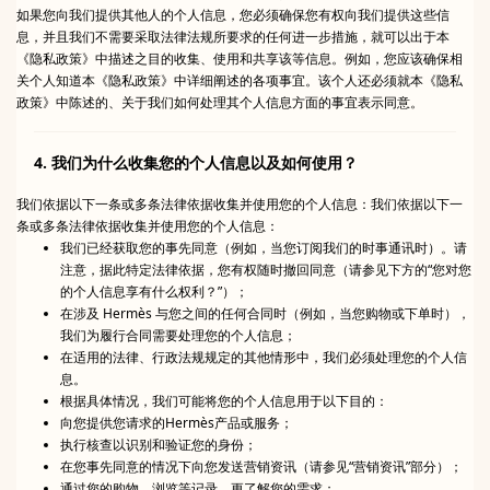
如果您向我们提供其他人的个人信息，您必须确保您有权向我们提供这些信
息，并且我们不需要采取法律法规所要求的任何进一步措施，就可以出于本
《隐私政策》中描述之目的收集、使用和共享该等信息。例如，您应该确保相
关个人知道本《隐私政策》中详细阐述的各项事宜。该个人还必须就本《隐私
政策》中陈述的、关于我们如何处理其个人信息方面的事宜表示同意。
4. 我们为什么收集您的个人信息以及如何使用？
我们依据以下一条或多条法律依据收集并使用您的个人信息：我们依据以下一
条或多条法律依据收集并使用您的个人信息：
我们已经获取您的事先同意（例如，当您订阅我们的时事通讯时）。请
注意，据此特定法律依据，您有权随时撤回同意（请参见下方的“您对您
的个人信息享有什么权利？”）；
在涉及 Hermès 与您之间的任何合同时（例如，当您购物或下单时），
我们为履行合同需要处理您的个人信息；
在适用的法律、行政法规规定的其他情形中，我们必须处理您的个人信
息。
根据具体情况，我们可能将您的个人信息用于以下目的：
向您提供您请求的Hermès产品或服务；
执行核查以识别和验证您的身份；
在您事先同意的情况下向您发送营销资讯（请参见“营销资讯”部分）；
通过您的购物、浏览等记录，更了解您的需求；