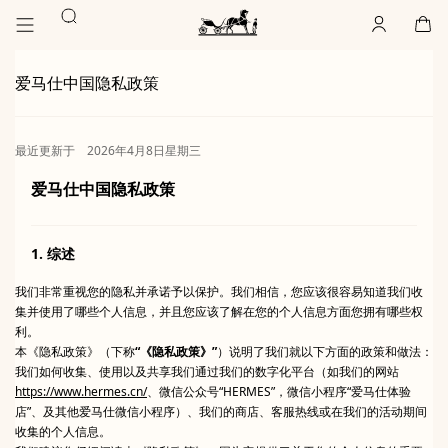
前
前
搜
往
往
账
,
离
购
,
空
主
产
索
户
线
物
主
要
品
袋
页
内
浏
Hermès
爱马仕中国隐私政策
Paris
容
览
最近更新于
2026年4月8日星期三
爱马仕中国隐私政策
1. 综述
我们非常重视您的隐私并承诺予以保护。我们相信，您应该很容易知道我们收
集并使用了哪些个人信息，并且您应该了解在您的个人信息方面您拥有哪些权
利。
本《隐私政策》（下称
“《隐私政策》”
）说明了我们就以下方面的政策和做法：
我们如何收集、使用以及共享我们通过我们的数字化平台（如我们的网站
https://www.hermes.cn/
、微信公众号“HERMES”，微信小程序“爱马仕体验
店”、及其他爱马仕微信小程序）、我们的商店、客服热线或在我们的活动期间
收集的个人信息。