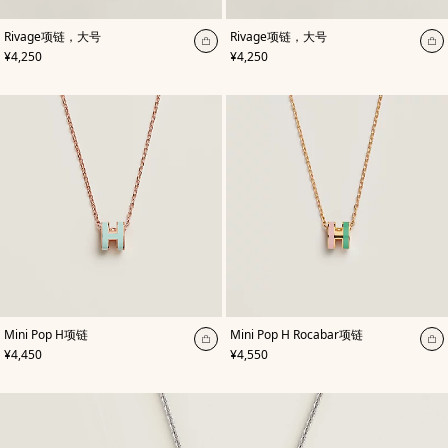
,
颜
,
颜
Rivage项链，大号
Rivage项链，大号
色
:
色
:
加
加
,
价格
,
价格
¥4,250
¥4,250
玫
红
入
入
瑰
色
色
购
购
物
物
袋
袋
,
颜
,
颜
Mini Pop H项链
Mini Pop H Rocabar项链
色
:
色
:
加
加
,
价格
,
价格
¥4,450
¥4,550
绿
绿
入
入
色
色
购
购
物
物
袋
袋