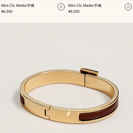
,
颜
,
颜
Mini Clic Medor手镯
Mini Clic Medor手镯
色
:
色
:
加
加
,
价格
,
价格
¥6,500
¥6,500
白
棕
入
入
色
色
购
购
物
物
袋
袋