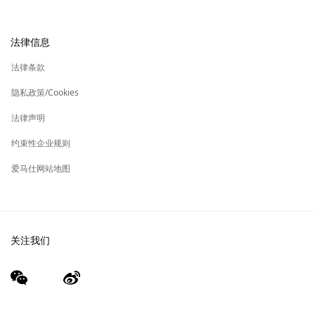
可持续发展
礼物
换货及退货
新
加入爱马仕
高级定制
法律信息
标
签
新
财务 & 管理
保养与修复
标
法律条款
签
新
爱马仕基金会
标
隐私政策/Cookies
签
集团旗下其他品牌
法律声明
约束性企业规则
爱马仕网站地图
关注我们
wechat
Weibo
（新
（新
窗
窗
口）
口）