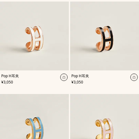
然
物
物
色
袋
袋
,
颜
,
颜
Pop H耳夹
Pop H耳夹
色
:
色
:
加
加
,
价格
,
价格
¥3,050
¥3,050
白
黑
入
入
色
色
购
购
物
物
袋
袋