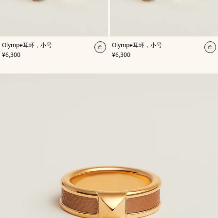
,
颜
,
颜
Olympe耳环，小号
Olympe耳环，小号
色
:
色
:
加
加
,
价格
,
价格
¥6,300
¥6,300
黑
黑
入
入
色
色
购
购
物
物
袋
袋