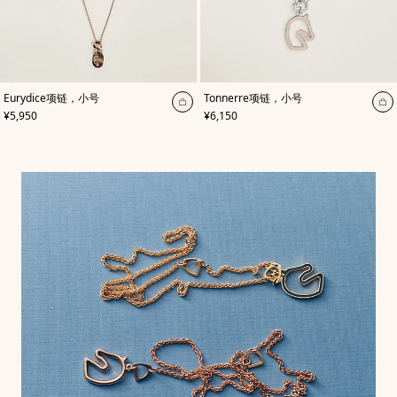
,
颜
Eurydice项链，小号
Tonnerre项链，小号
色
:
加
加
,
价格
,
价格
¥5,950
¥6,150
玫
入
入
瑰
购
色
购
物
物
袋
袋