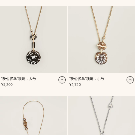
购
物
袋
,
颜
,
颜
“爱心骏马”项链，大号
“爱心骏马”项链，小号
色
:
色
:
加
加
,
价格
,
价格
¥5,200
¥4,750
白
白
入
入
色
色
购
购
物
物
袋
袋