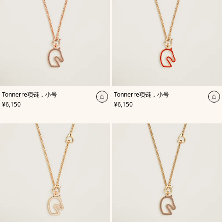
,
颜
,
颜
Tonnerre项链，小号
Tonnerre项链，小号
色
:
色
:
加
加
,
价格
,
价格
¥6,150
¥6,150
米
橙
入
入
色/
色
天
购
购
然
物
物
色
袋
袋