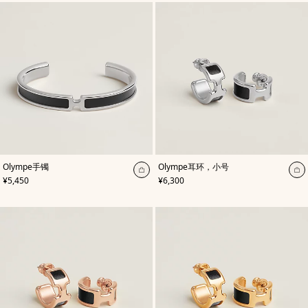
物
物
袋
袋
,
颜
,
颜
Olympe手镯
Olympe耳环，小号
色
:
色
:
加
加
,
价格
,
价格
¥5,450
¥6,300
黑
黑
入
入
色
色
购
购
物
物
袋
袋