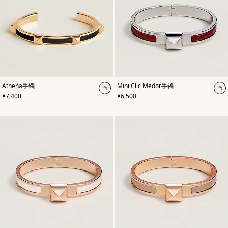
,
颜
,
颜
Athena手镯
Mini Clic Medor手镯
色
:
色
:
加
加
,
价格
,
价格
¥7,400
¥6,500
黑
红
入
入
色
色
购
购
物
物
袋
袋