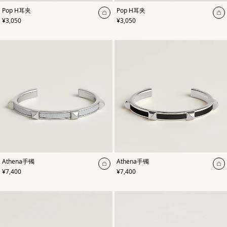
,
颜
,
颜
Pop H耳夹
Pop H耳夹
色
:
色
:
加
加
,
价格
,
价格
¥3,050
¥3,050
白
黑
入
入
色
色
购
购
物
物
袋
袋
,
颜
,
颜
Athena手镯
Athena手镯
色
:
色
:
加
加
,
价格
,
价格
¥7,400
¥7,400
灰
黑
入
入
色
色
购
购
物
物
袋
袋