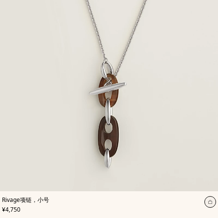
Rivage项链，小号
加
,
价格
¥4,750
入