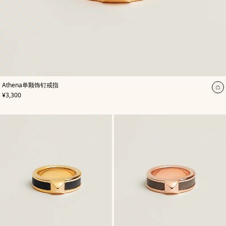
,
颜
Athena单颗饰钉戒指
色
:
加
,
价格
¥3,300
米
入
色/
天
购
然
物
色
袋