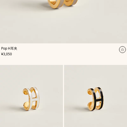
,
颜
Pop H耳夹
色
:
加
,
价格
¥3,050
米
入
色/
天
购
然
物
色
袋