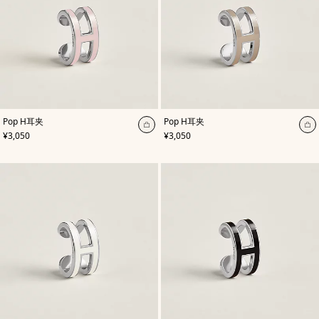
,
颜
,
颜
Pop H耳夹
Pop H耳夹
色
:
色
:
加
加
,
价格
,
价格
¥3,050
¥3,050
玫
米
入
入
瑰
色/
色
购
天
购
然
物
物
色
袋
袋