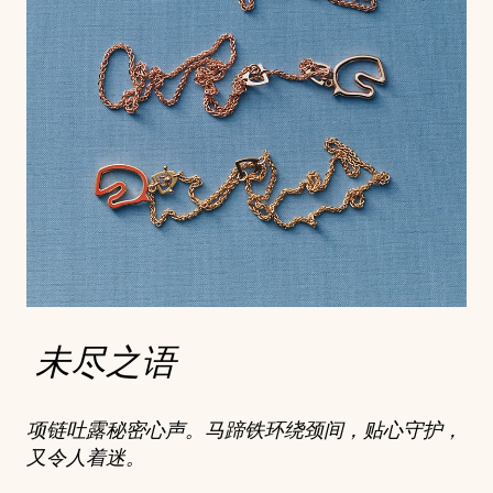
未尽之语
项链吐露秘密心声。马蹄铁环绕颈间，贴心守护，
又令人着迷。