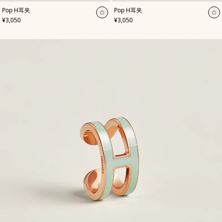
,
颜
,
颜
Pop H耳夹
Pop H耳夹
色
:
色
:
加
加
,
价格
,
价格
¥3,050
¥3,050
白
黑
入
入
色
色
购
购
物
物
袋
袋