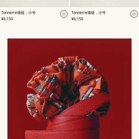
,
颜
,
颜
Tonnerre项链，小号
Tonnerre项链，小号
色
:
色
:
加
加
,
价格
,
价格
¥6,150
¥6,150
白
米
入
入
色
色/
购
天
购
然
物
物
色
袋
袋