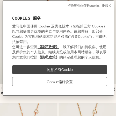
,
颜
Tonnerre项链，小号
色
:
加
,
价格
¥6,150
白
入
色
购
物
袋