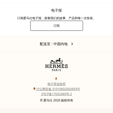
电子报
订阅爱马仕电子报，探索我们的故事、产品和每一次惊喜。
订阅
电
子
报
中
,
更
配送至
: 中国内地
国
改
内
地
您
的
位
置
Legal
links
电子营业执照
沪公网安备 31010602002693号
沪ICP备17032469号-2
Copyright
© 爱马仕 2026 版权所有