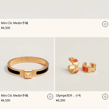
,
颜
Mini Clic Medor手镯
色
:
加
,
价格
¥6,500
棕
入
色
购
物
袋
,
颜
,
颜
Mini Clic Medor手镯
Olympe耳环，小号
色
:
色
:
加
加
,
价格
,
价格
¥6,500
¥6,300
黑
橙
入
入
色
色
购
购