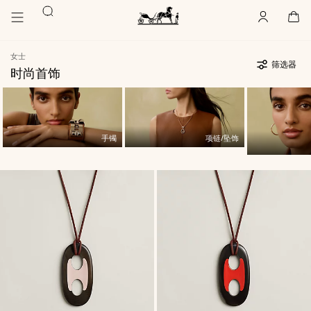
前
前
搜
往
往
账
,
离
购
,
空
主
产
索
户
线
物
主
要
品
袋
页
内
浏
Hermès
女士
Paris
容
览
筛选器
时尚首饰
场
585
更
景
件
新
585
,
筛
货
件
选
品
货
器
品
手镯
项链/坠饰
产
品
清
单