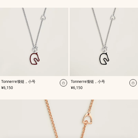
,
颜
,
颜
Tonnerre项链，小号
Tonnerre项链，小号
色
:
色
:
加
加
,
价格
,
价格
¥6,150
¥6,150
红
黑
入
入
色
色
购
购
物
物
袋
袋