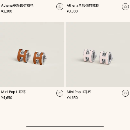
,
颜
,
颜
Athena单颗饰钉戒指
Athena单颗饰钉戒指
色
:
色
:
加
加
,
价格
,
价格
¥3,300
¥3,300
黑
米
入
入
色
色/
购
天
购
然
物
物
色
袋
袋
,
颜
,
颜
Mini Pop H耳环
Mini Pop H耳环
色
:
色
:
加
加
,
价格
,
价格
¥4,650
¥4,650
棕
玫
入
入
色
瑰
购
色
购
物
物
袋
袋