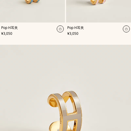
,
颜
,
颜
Pop H耳夹
Pop H耳夹
色
:
色
:
加
加
,
价格
,
价格
¥3,050
¥3,050
蓝
玫
入
入
色
瑰
购
色
购
物
物
袋
袋