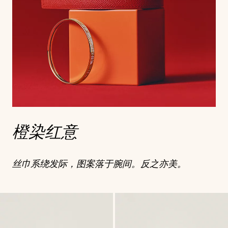
橙染红意
丝巾系绕发际，图案落于腕间。反之亦美。