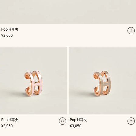
,
颜
Pop H耳夹
色
:
加
,
价格
¥3,050
绿
入
色
购
物
袋
,
颜
,
颜
Pop H耳夹
Pop H耳夹
色
:
色
:
加
加
,
价格
,
价格
¥3,050
¥3,050
玫
米
入
入
瑰
色/
色
购
天
购