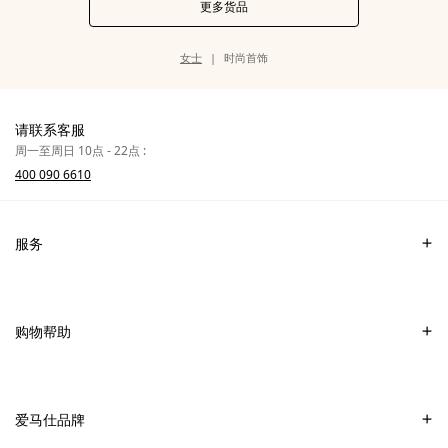
更多货品
类
女士
时尚首饰
别
页
面
路
径
请联系客服
周一至周日 10点 - 22点 :
400 090 6610
服务
联系我们
常见问题
购物帮助
爱马仕专卖店
付款
销售美妆产品的专卖店
配送
爱马仕品牌
销售Apple Watch Hermès的专卖店
专卖店取货