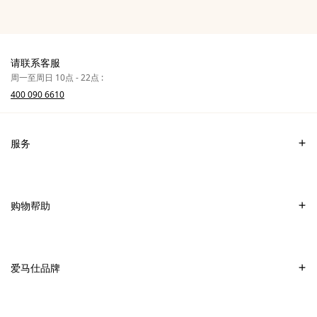
请联系客服
周一至周日 10点 - 22点 :
400 090 6610
服务
联系我们
常见问题
购物帮助
爱马仕专卖店
付款
销售美妆产品的专卖店
配送
爱马仕品牌
销售Apple Watch Hermès的专卖店
专卖店取货
可持续发展
礼物
换货及退货