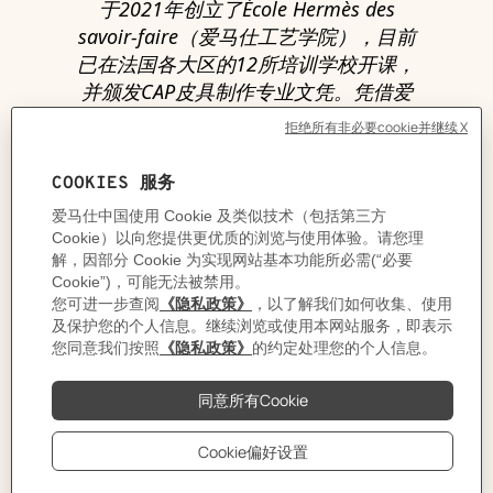
于2021年创立了École Hermès des
savoir-faire（爱马仕工艺学院），目前
已在法国各大区的12所培训学校开课，
并颁发CAP皮具制作专业文凭。凭借爱
马仕在皮具工艺传承上一贯的教学专
长，该项文凭培训已通过法国教育部认
证。2022年，爱马仕工艺学院已获得
法国皮具行业联合会授权，可颁发皮革
裁剪与缝制工艺的职业资格证书
（CQP）。这项培训课程有助于卓越工
艺的恒久延续，让爱马仕得以密切跟进
其业务发展。
致力环保的长期承诺
尊重大自然，即卓越材料的来源及生产
基地的环境，是爱马仕坚守的价值观。
集团奉行严格的环境政策，通过在其直