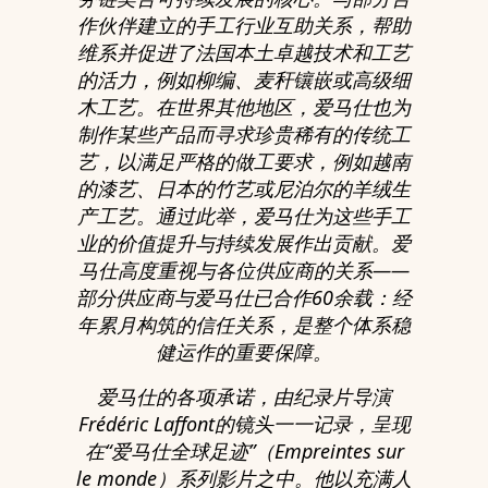
作伙伴建立的手工行业互助关系，帮助
维系并促进了法国本土卓越技术和工艺
的活力，例如柳编、麦秆镶嵌或高级细
木工艺。在世界其他地区，爱马仕也为
制作某些产品而寻求珍贵稀有的传统工
艺，以满足严格的做工要求，例如越南
的漆艺、日本的竹艺或尼泊尔的羊绒生
产工艺。通过此举，爱马仕为这些手工
业的价值提升与持续发展作出贡献。爱
马仕高度重视与各位供应商的关系——
部分供应商与爱马仕已合作60余载：经
年累月构筑的信任关系，是整个体系稳
健运作的重要保障。
爱马仕的各项承诺，由纪录片导演
Frédéric Laffont的镜头一一记录，呈现
在“爱马仕全球足迹”（Empreintes sur
le monde）系列影片之中。他以充满人