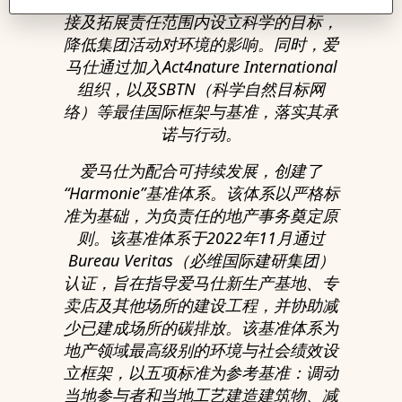
接及拓展责任范围内设立科学的目标，
降低集团活动对环境的影响。同时，爱
马仕通过加入Act4nature International
组织，以及SBTN（科学自然目标网
络）等最佳国际框架与基准，落实其承
诺与行动。
爱马仕为配合可持续发展，创建了
“Harmonie”基准体系。该体系以严格标
准为基础，为负责任的地产事务奠定原
则。该基准体系于2022年11月通过
Bureau Veritas（必维国际建研集团）
认证，旨在指导爱马仕新生产基地、专
卖店及其他场所的建设工程，并协助减
少已建成场所的碳排放。该基准体系为
地产领域最高级别的环境与社会绩效设
立框架，以五项标准为参考基准：调动
当地参与者和当地工艺建造建筑物、减