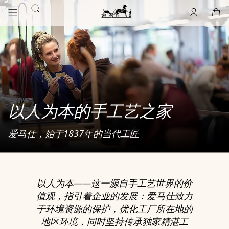
前
前
搜
往
往
账
,
离
购
,
空
主
产
索
户
线
物
主
要
品
袋
页
内
浏
Hermès
Paris
容
览
以人为本的手工艺之家
爱马仕，始于1837年的当代工匠
以人为本——这一源自手工艺世界的价
值观，指引着企业的发展：爱马仕致力
于环境资源的保护，优化工厂所在地的
地区环境，同时坚持传承独家精湛工