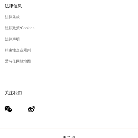
新
加入爱马仕
高级定制
法律信息
标
签
新
财务 & 管理
保养与修复
标
法律条款
签
新
爱马仕基金会
标
隐私政策/Cookies
签
集团旗下其他品牌
法律声明
约束性企业规则
爱马仕网站地图
关注我们
wechat
Weibo
（新
（新
窗
窗
口）
口）
电子报