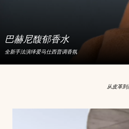
巴赫尼馥郁香水
全新手法演绎爱马仕西普调香氛
从皮革到