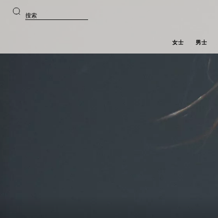
前
前
往
往
搜
主
产
索
要
品
内
浏
容
览
女士
男士