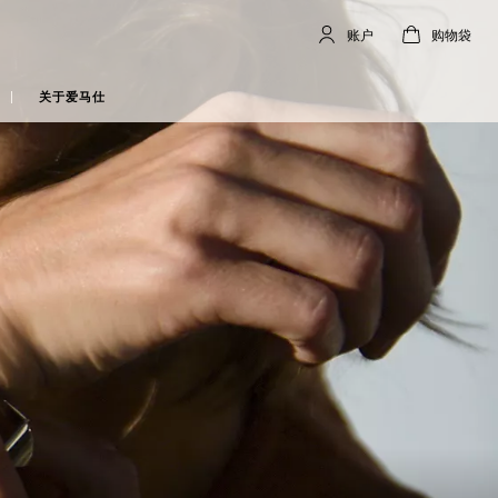
账户
购物袋
账
,
离
购
,
空
户
线
物
袋
关于爱马仕