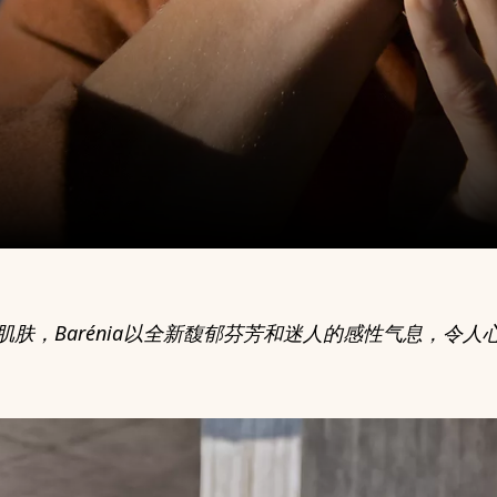
肌肤，Barénia以全新馥郁芬芳和迷人的感性气息，令人