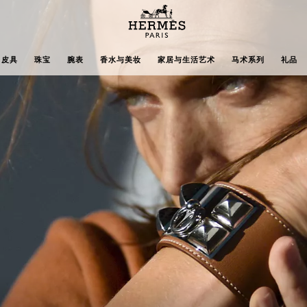
主
页
Hermès
皮具
珠宝
腕表
香水与美妆
家居与生活艺术
马术系列
礼品
Paris