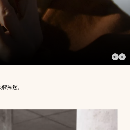
播
放
视
频
暂
停
视
频
心醉神迷。