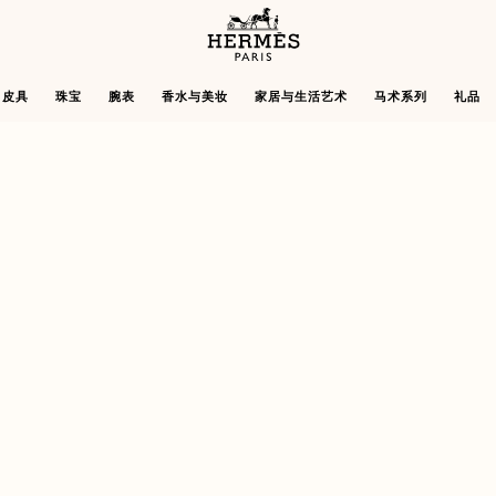
主
页
Hermès
皮具
珠宝
腕表
香水与美妆
家居与生活艺术
马术系列
礼品
Paris