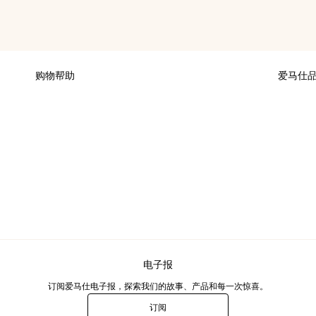
购物帮助
爱马仕
付款
可持续发
配送
加入爱马
专卖店取货
财务 & 
换货及退货
爱马仕基
集团旗下
电子报
订阅爱马仕电子报，探索我们的故事、产品和每一次惊喜。
订阅