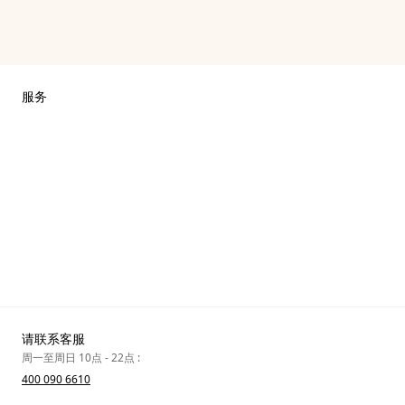
服务
联系我们
常见问题
爱马仕专卖店
销售美妆产品的专卖店
销售Apple Watch Hermès的专卖店
礼物
高级定制
请联系客服
保养与修复
周一至周日 10点 - 22点 :
400 090 6610