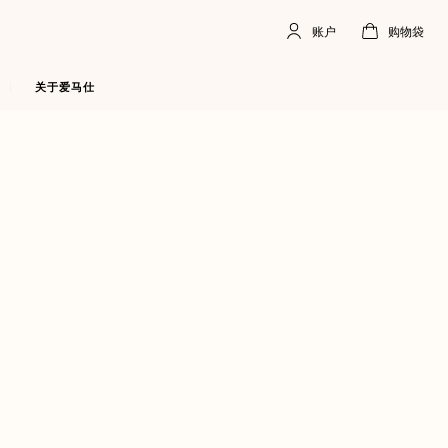
账户
购物袋
账
,
离
购
,
空
户
线
物
袋
关于爱马仕