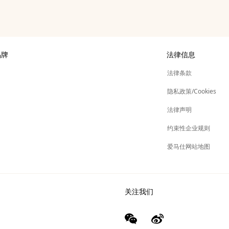
品牌
法律信息
展
法律条款
新
仕
隐私政策/Cookies
标
签
新
管理
法律声明
标
签
新
金会
约束性企业规则
标
签
其他品牌
爱马仕网站地图
关注我们
wechat
Weibo
（新
（新
窗
窗