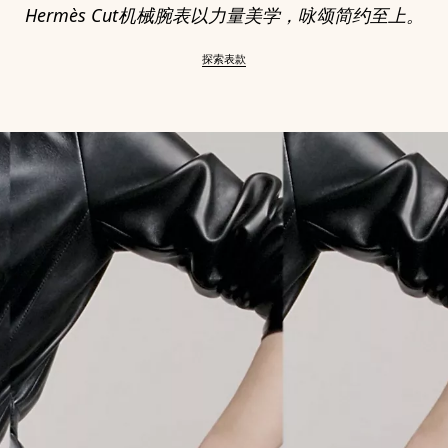
Hermès Cut机械腕表以力量美学，咏颂简约至上。
探索表款