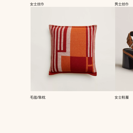
女士丝巾
男士丝巾
毛毯/靠枕
女士鞋履