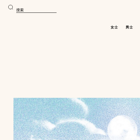
前
前
往
往
搜
主
产
索
要
品
内
浏
容
览
女士
男士