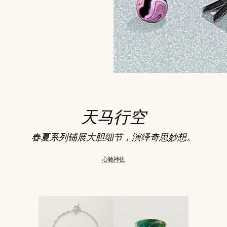
天马行空
春夏系列铺展大胆细节，演绎奇思妙想。
心驰神往