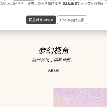
梦幻视角
时尚首饰，循视优雅。
风格制衡