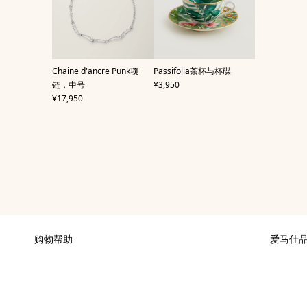
,
,
Chaine d'ancre Punk项
Passifolia茶杯与杯碟
价格
链，中号
¥3,950
价格
¥17,950
购物帮助
爱马仕
付款
可持续发
配送
加入爱马