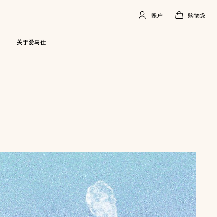
账户
购物袋
账
,
离
购
,
空
户
线
物
袋
关于爱马仕