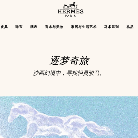
主
页
Hermès
皮具
珠宝
腕表
香水与美妆
家居与生活艺术
马术系列
礼品
Paris
逐梦奇旅
沙画幻境中，寻找轻灵骏马。