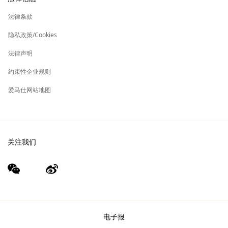
签
新
财务 & 管理
保养与修复
标
法律条款
签
新
爱马仕基金会
标
隐私政策/Cookies
签
集团旗下其他品牌
法律声明
约束性企业规则
爱马仕网站地图
关注我们
wechat
Weibo
（新
（新
窗
窗
口）
口）
电子报