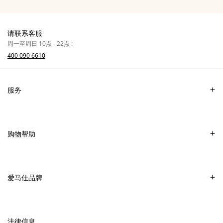
请联系客服
周一至周日 10点 - 22点 :
400 090 6610
服务
联系我们
常见问题
购物帮助
爱马仕专卖店
付款
销售美妆产品的专卖店
配送
爱马仕品牌
销售Apple Watch Hermès的专卖店
专卖店取货
可持续发展
礼物
换货及退货
新
加入爱马仕
高级定制
法律信息
标