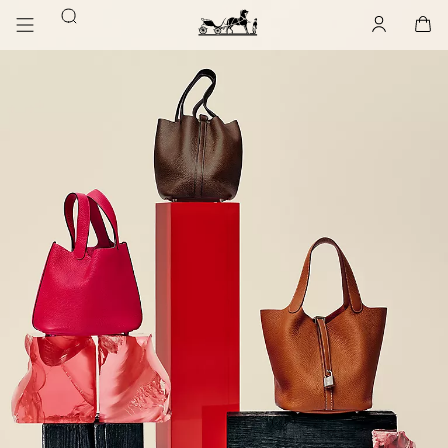
前
前
搜
往
往
账
,
离
购
,
空
主
产
索
户
线
物
主
要
品
袋
页
内
浏
Hermès
Paris
容
览