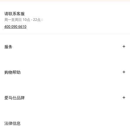
请联系客服
周一至周日 10点 - 22点 :
400 090 6610
服务
联系我们
常见问题
购物帮助
爱马仕专卖店
付款
销售美妆产品的专卖店
配送
爱马仕品牌
销售Apple Watch Hermès的专卖店
专卖店取货
可持续发展
礼物
换货及退货
新
加入爱马仕
高级定制
法律信息
标
签
新
财务 & 管理