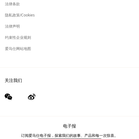
保养与修复
标
法律条款
签
新
爱马仕基金会
标
隐私政策/Cookies
签
集团旗下其他品牌
法律声明
约束性企业规则
爱马仕网站地图
关注我们
wechat
Weibo
（新
（新
窗
窗
口）
口）
电子报
订阅爱马仕电子报，探索我们的故事、产品和每一次惊喜。