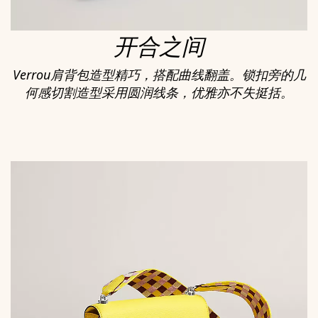
开合之间
Verrou肩背包造型精巧，搭配曲线翻盖。锁扣旁的几
何感切割造型采用圆润线条，优雅亦不失挺括。