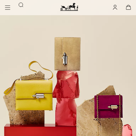
前
前
搜
往
往
账
,
离
购
,
空
主
产
索
户
线
物
主
要
品
袋
页
内
浏
Hermès
Paris
容
览