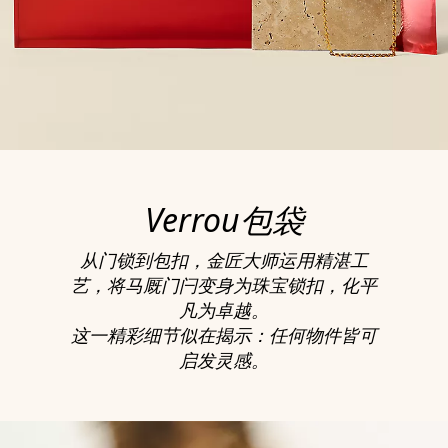
Verrou包袋
从门锁到包扣，金匠大师运用精湛工
艺，将马厩门闩变身为珠宝锁扣，化平
凡为卓越。
这一精彩细节似在揭示：任何物件皆可
启发灵感。