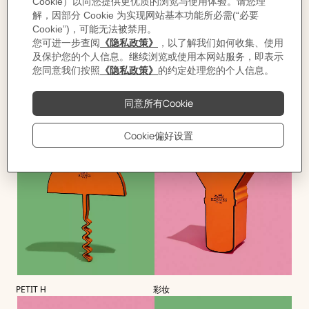
时尚首饰
鞋履
PETIT H
彩妆