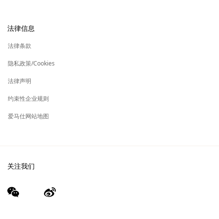
可持续发展
礼物
换货及退货
新
加入爱马仕
高级定制
法律信息
标
签
新
财务 & 管理
保养与修复
标
法律条款
签
新
爱马仕基金会
标
隐私政策/Cookies
签
集团旗下其他品牌
法律声明
约束性企业规则
爱马仕网站地图
关注我们
wechat
Weibo
（新
（新
窗
窗
口）
口）