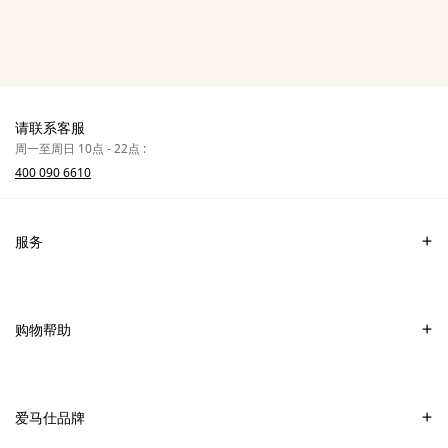
请联系客服
周一至周日 10点 - 22点 :
400 090 6610
服务
联系我们
常见问题
购物帮助
爱马仕专卖店
付款
销售美妆产品的专卖店
配送
爱马仕品牌
销售Apple Watch Hermès的专卖店
专卖店取货