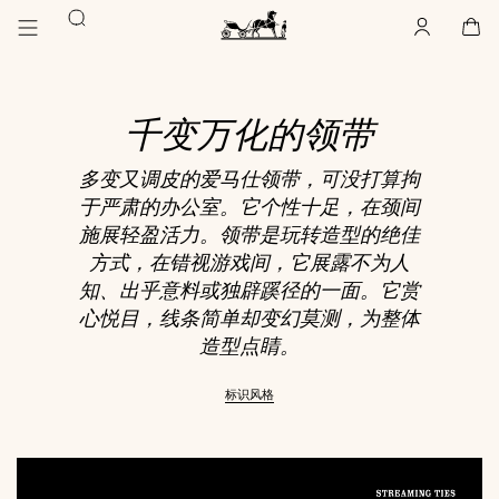
前
前
搜
往
往
账
,
离
购
,
空
主
产
索
户
线
物
主
要
品
袋
页
内
浏
Hermès
Paris
容
览
千变万化的领带
多变又调皮的爱马仕领带，可没打算拘
于严肃的办公室。它个性十足，在颈间
施展轻盈活力。领带是玩转造型的绝佳
方式，在错视游戏间，它展露不为人
知、出乎意料或独辟蹊径的一面。它赏
心悦目，线条简单却变幻莫测，为整体
造型点睛。
标识风格