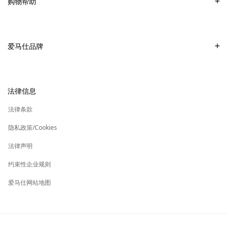
购物帮助
爱马仕专卖店
付款
销售美妆产品的专卖店
配送
爱马仕品牌
销售Apple Watch Hermès的专卖店
专卖店取货
可持续发展
礼物
换货及退货
新
加入爱马仕
高级定制
法律信息
标
签
新
财务 & 管理
保养与修复
标
法律条款
签
新
爱马仕基金会
标
隐私政策/Cookies
签
集团旗下其他品牌
法律声明
约束性企业规则
爱马仕网站地图