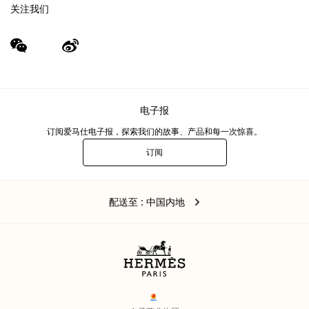
关注我们
wechat
Weibo
（新
（新
窗
窗
口）
口）
电子报
订阅爱马仕电子报，探索我们的故事、产品和每一次惊喜。
订阅
电
子
报
中
,
更
配送至
: 中国内地
国
改
内
地
您
的
位
置
Legal
links