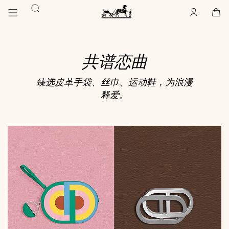
前
前
搜
往
往
账
,
离
购
,
空
主
产
索
户
线
物
主
要
品
袋
页
内
浏
Hermès
Paris
容
览
共谱恋曲
臻选皮革手袋、丝巾、运动鞋，为浪漫
释爱。