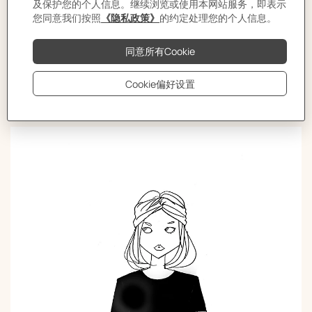
巾系法
将丝巾折叠成长方形，从脑后绕至额前
系在头上。将丝巾两端交叉，于颈后打
结。