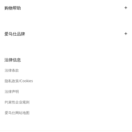
常见问题
购物帮助
爱马仕专卖店
付款
销售美妆产品的专卖店
配送
爱马仕品牌
销售Apple Watch Hermès的专卖店
专卖店取货
可持续发展
礼物
换货及退货
新
加入爱马仕
高级定制
法律信息
标
签
新
财务 & 管理
保养与修复
标
法律条款
签
新
爱马仕基金会
标
隐私政策/Cookies
签
集团旗下其他品牌
法律声明
约束性企业规则
爱马仕网站地图