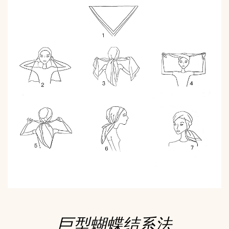
巨型蝴蝶结系法