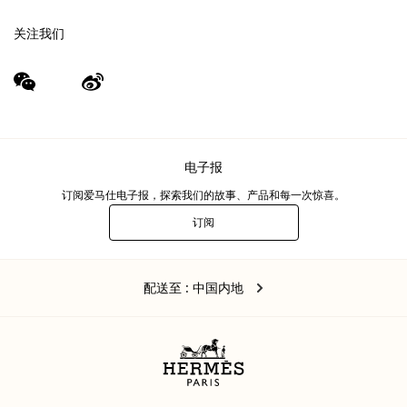
关注我们
wechat
Weibo
（新
（新
窗
窗
口）
口）
电子报
订阅爱马仕电子报，探索我们的故事、产品和每一次惊喜。
订阅
电
子
报
中
,
更
配送至
: 中国内地
国
改
内
地
您
的
位
置