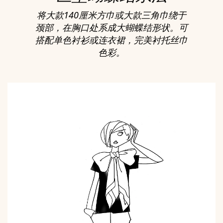
将大款140厘米方巾或大款三角巾绕于
颈部，在胸口处系成大蝴蝶结形状。可
搭配单色衬衫或连衣裙，完美衬托丝巾
色彩。