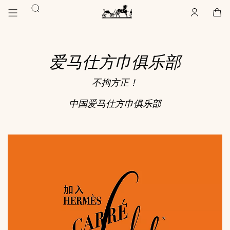
前
前
搜
往
往
账
,
离
购
,
空
主
产
索
户
线
物
主
要
品
袋
页
内
浏
Hermès
Paris
容
览
爱马仕方巾俱乐部
不拘方正！
中国爱马仕方巾俱乐部