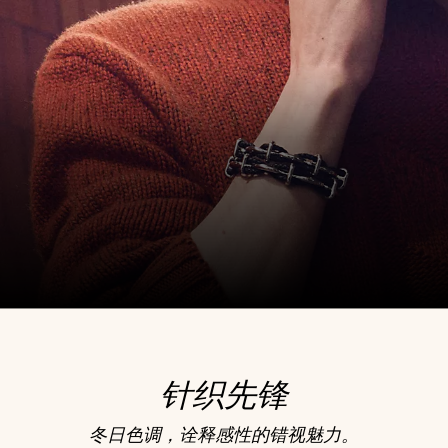
针织先锋
冬日色调，诠释感性的错视魅力。