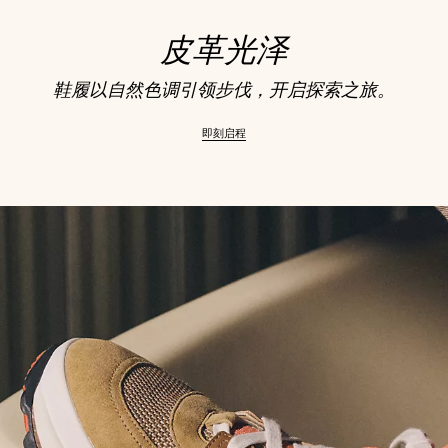
皮革光泽
鞋履以自然色调引领步伐，开启探索之旅。
即刻启程