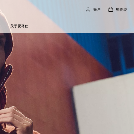
账户
购物袋
账
,
离
购
,
空
户
线
物
袋
关于爱马仕