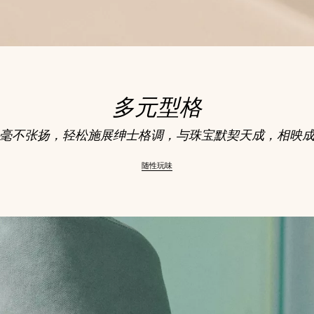
多元型格
毫不张扬，轻松施展绅士格调，与珠宝默契天成，相映
随性玩味