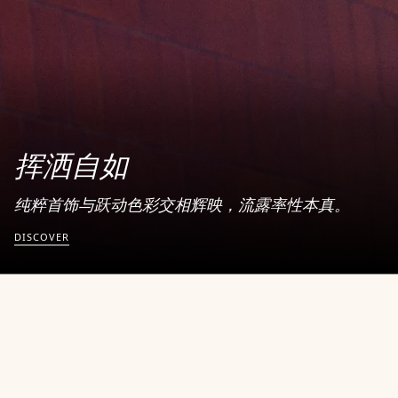
挥洒自如
纯粹首饰与跃动色彩交相辉映，流露率性本真。
DISCOVER