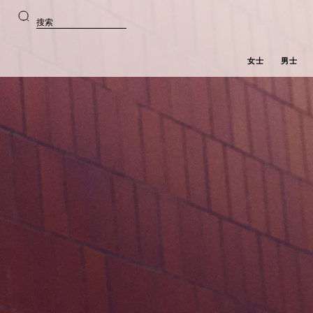
前
前
往
往
搜
主
产
索
要
品
内
浏
容
览
女士
男士