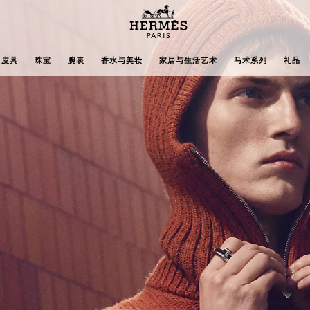
主
页
Hermès
皮具
珠宝
腕表
香水与美妆
家居与生活艺术
马术系列
礼品
Paris