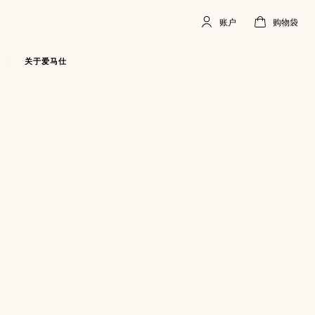
账户
购物袋
账
,
离
购
,
空
户
线
物
袋
关于爱马仕