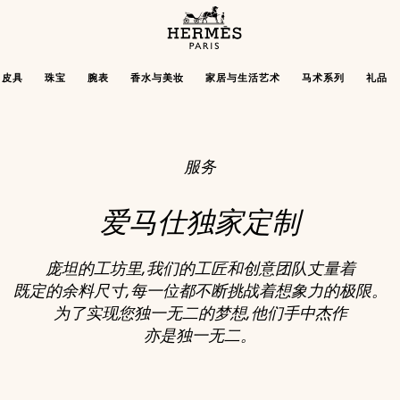
主
页
Hermès
皮具
珠宝
腕表
香水与美妆
家居与生活艺术
马术系列
礼品
Paris
服务
爱马仕独家定制
庞坦的工坊里,我们的工匠和创意团队丈量着
既定的余料尺寸,每一位都不断挑战着想象力的极限。
为了实现您独一无二的梦想,他们手中杰作
亦是独一无二。