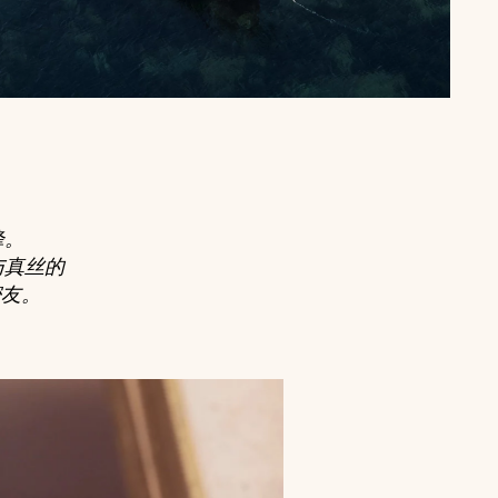
峰。
与真丝的
密友。