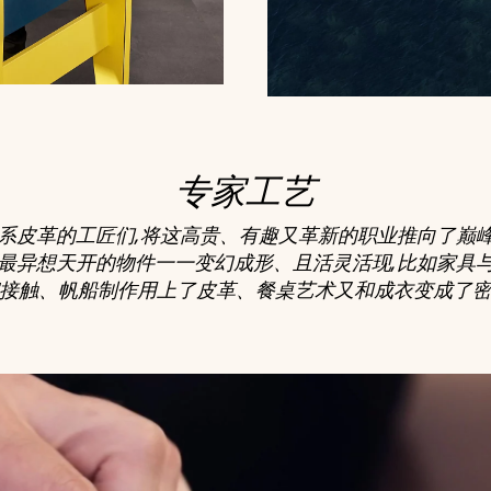
专家工艺
系皮革的工匠们,将这高贵、有趣又革新的职业推向了巅
最异想天开的物件一一变幻成形、且活灵活现,比如家具
接触、帆船制作用上了皮革、餐桌艺术又和成衣变成了