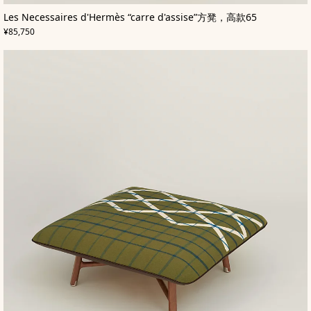
,
即
颜
Les Necessaires d'Hermès “carre d'assise”方凳，高款65
色
将
:
,
价格
绿
上
¥85,750
色
市