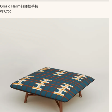
,
即
颜
Oria d'Hermès矮扶手椅
色
将
:
,
价格
棕
上
¥87,700
色
市