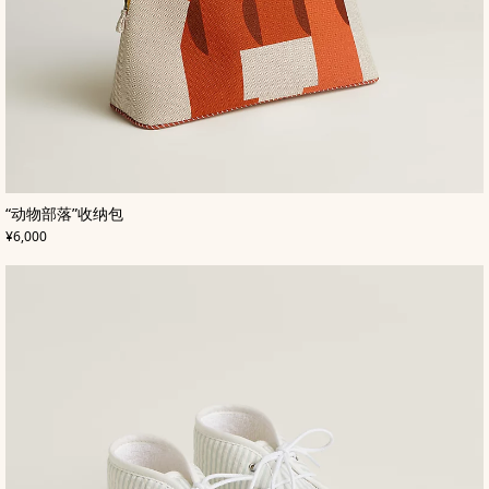
,
颜
“动物部落”收纳包
色
:
,
价格
橙
¥6,000
色