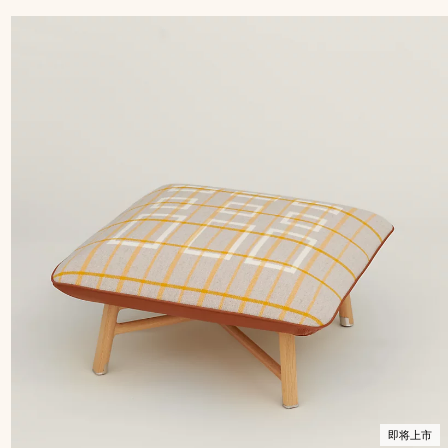
色/
市
天
然
色
即将上市