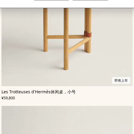
即将上市
,
即
颜
Les Trotteuses d'Hermès休闲桌，小号
色
将
:
,
价格
黄
上
¥59,800
色
市