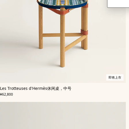
即将上市
,
即
颜
Les Trotteuses d'Hermès休闲桌，中号
色
将
:
,
价格
绿
上
¥62,800
色
市