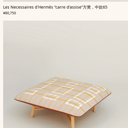
,
即
颜
Les Necessaires d'Hermès “carre d'assise”方凳，中款65
色
将
:
,
价格
多
上
¥80,750
色
市