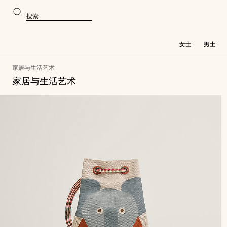
前
前
往
往
搜
主
产
索
要
品
内
浏
容
览
女士
男士
家居与生活艺术
家居与生活艺术
1464
更
产
件
新
1464
品
货
件
清
品
货
单
品