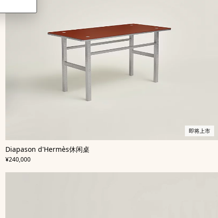
即将上市
,
即
颜
Diapason d'Hermès休闲桌
色
将
:
,
价格
米
上
¥240,000
色/
市
天
然
色