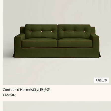
即将上市
,
即
颜
Contour d'Hermès双人座沙发
色
将
:
,
价格
绿
上
¥420,000
色
市