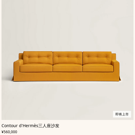
即将上市
,
即
颜
Contour d'Hermès三人座沙发
色
将
:
,
价格
黄
上
¥560,000