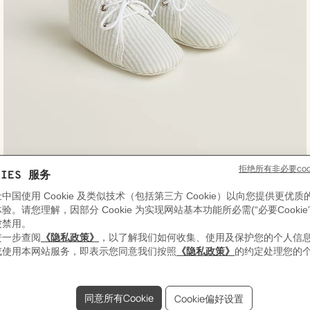
,
颜
“Paf欢颜跃语”婴儿软底鞋
色
:
,
价格
蓝
¥2,800
色