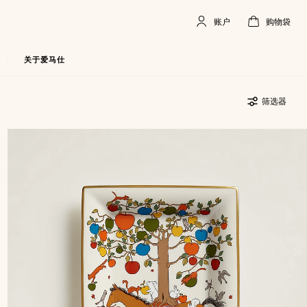
账户
购物袋
账
,
离
购
,
空
户
线
物
袋
关于爱马仕
筛选器