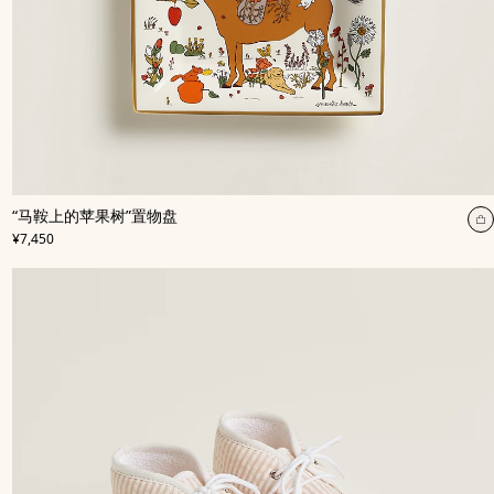
,
颜
“马鞍上的苹果树”置物盘
色
:
,
价格
米
¥7,450
色/
天
然
色