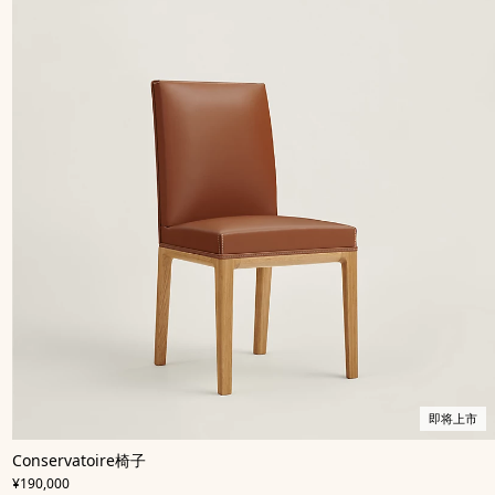
即将上市
,
即
颜
Conservatoire椅子
色
将
:
,
价格
米
上
¥190,000