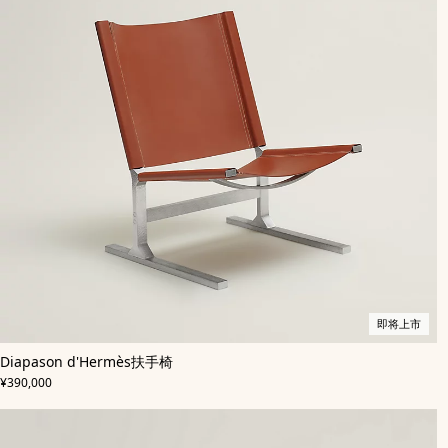
即将上市
,
即
颜
Diapason d'Hermès扶手椅
色
将
:
,
价格
米
上
¥390,000
色/
市
天
然
色