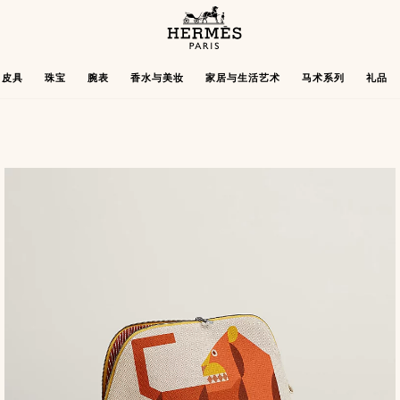
主
页
Hermès
皮具
珠宝
腕表
香水与美妆
家居与生活艺术
马术系列
礼品
Paris