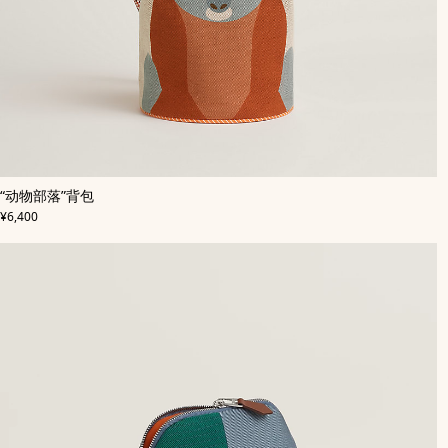
,
颜
“动物部落”背包
色
:
,
价格
灰
¥6,400
色