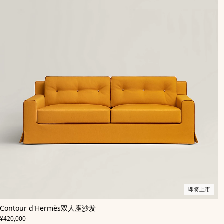
即将上市
,
即
颜
Contour d'Hermès双人座沙发
色
将
:
,
价格
黄
上
¥420,000