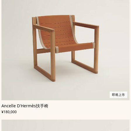
即将上市
,
即
颜
Ancelle D'Hermès扶手椅
色
将
:
,
价格
米
上
¥180,000
色/
市
天
然
色