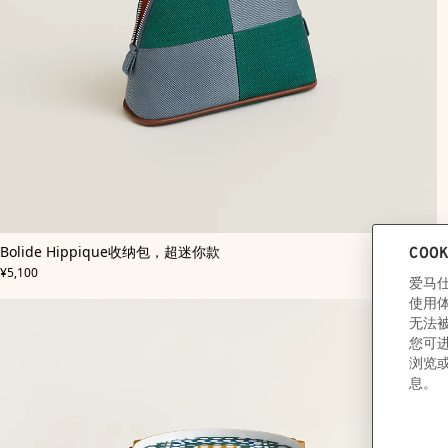
,
颜
Bolide Hippique收纳包，超迷你款
色
:
加
,
价格
绿
¥5,100
入
色
购
物
袋