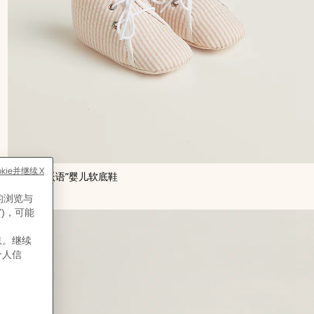
,
颜
“Paf欢颜跃语”婴儿软底鞋
色
:
,
价格
玫
¥2,800
瑰
色