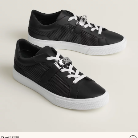
袋
袋
,
颜
Day运动鞋