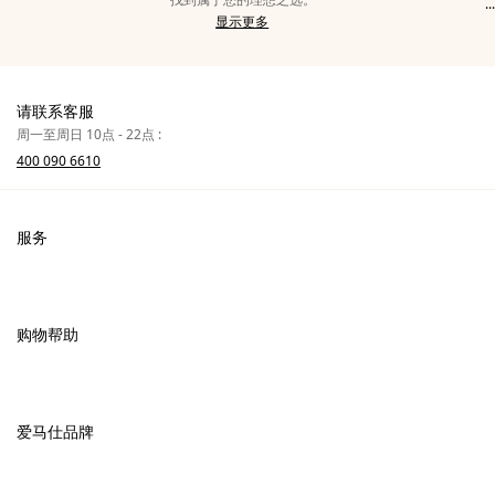
...
显
鞋
显示更多
示
履
类
男
别
士
中
请联系客服
的
周一至周日 10点 - 22点 :
更
400 090 6610
多
文
本
服务
联系我们
常见问题
购物帮助
爱马仕专卖店
付款
销售美妆产品的专卖店
配送
爱马仕品牌
销售Apple Watch Hermès的专卖店
专卖店取货
可持续发展
礼物
换货及退货