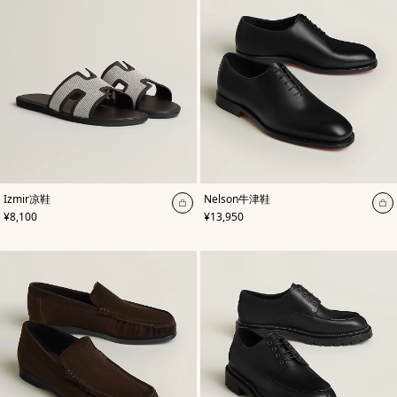
袋
,
颜
,
颜
Izmir凉鞋
Nelson牛津鞋
色
:
色
:
加
加
,
价格
,
价格
¥8,100
¥13,950
棕
黑
入
入
色
色
购
购
物
物
袋
袋