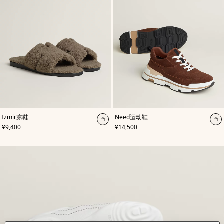
,
颜
,
颜
Izmir凉鞋
Need运动鞋
色
:
色
:
加
加
,
价格
,
价格
¥9,400
¥14,500
米
棕
入
入
色/
色
天
购
购
然
物
物
色
袋
袋