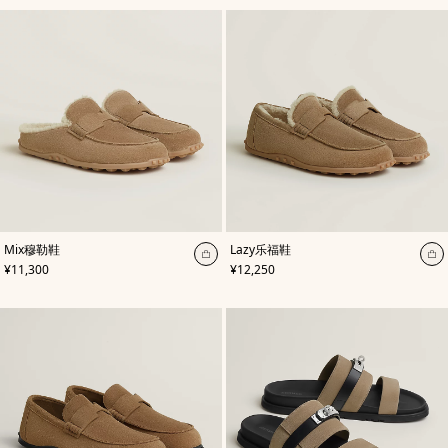
然
色
,
颜
,
颜
Mix穆勒鞋
Lazy乐福鞋
色
:
色
:
加
加
,
价格
,
价格
¥11,300
¥12,250
米
米
入
入
色/
色/
天
购
天
购
然
然
物
物
色
色
袋
袋