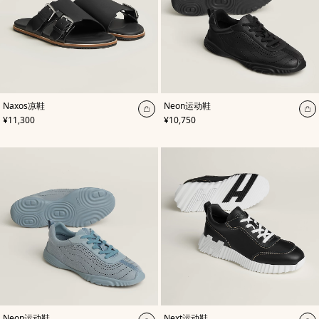
,
颜
,
颜
Naxos凉鞋
Neon运动鞋
色
:
色
:
加
加
,
价格
,
价格
¥11,300
¥10,750
黑
黑
入
入
色
色
购
购
物
物
袋
袋
,
颜
,
颜
Neon运动鞋
Next运动鞋