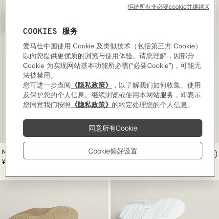
,
颜
Neon运动鞋
色
:
加
,
价格
¥10,750
白
入
色
购
物
袋