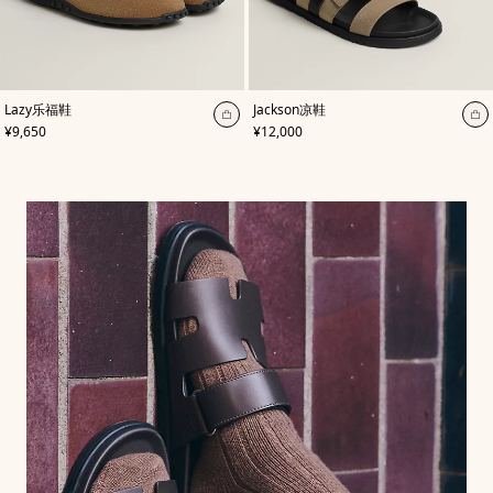
,
颜
,
颜
Lazy乐福鞋
Jackson凉鞋
色
:
色
:
加
加
,
价格
,
价格
¥9,650
¥12,000
米
米
入
入
色/
色/
天
购
天
购
然
然
物
物
色
色
袋
袋