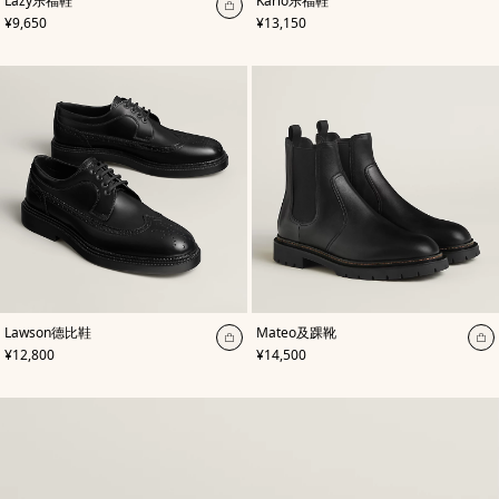
Lazy乐福鞋
Karlo乐福鞋
色
:
色
:
加
,
价格
,
价格
¥9,650
¥13,150
绿
黑
入
色
色
购
物
袋
,
颜
,
颜
Lawson德比鞋
Mateo及踝靴
色
:
色
:
加
加
,
价格
,
价格
¥12,800
¥14,500
黑
黑
入
入
色
色
购
购
物
物
袋
袋