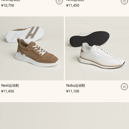
色
:
色
:
加
加
,
价格
,
价格
¥10,750
¥11,450
蓝
黑
入
入
色
色
购
购
物
物
袋
袋
,
颜
,
颜
Next运动鞋
Nobu运动鞋
色
:
色
:
加
,
价格
,
价格
¥11,450
¥11,100
米
白
入
色/
色
天
购
然
物
色
袋