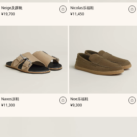
,
颜
,
颜
Neige及踝靴
Nicolas乐福鞋
色
:
色
:
加
加
,
价格
,
价格
¥19,700
¥11,450
米
米
入
入
色/
色/
天
购
天
购
然
然
物
物
色
色
袋
袋
,
颜
,
颜
Naxos凉鞋
Noe乐福鞋
色
:
色
:
加
加
,
价格
,
价格
¥11,300
¥9,300
米
米
入
入
色/
色/
天
购
天
购
然
然
物
物
色
色
袋
袋