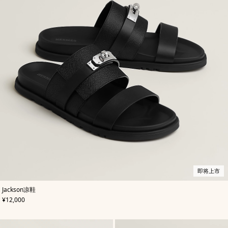
即将上市
,
即
颜
Jackson凉鞋
色
将
:
,
价格
¥12,000
黑
上
色
市