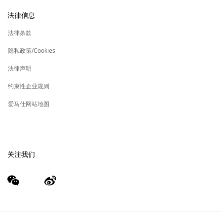
新
加入爱马仕
高级定制
法律信息
标
签
新
财务 & 管理
保养与修复
标
法律条款
签
新
爱马仕基金会
标
隐私政策/Cookies
签
集团旗下其他品牌
法律声明
约束性企业规则
爱马仕网站地图
关注我们
wechat
Weibo
（新
（新
窗
窗
口）
口）