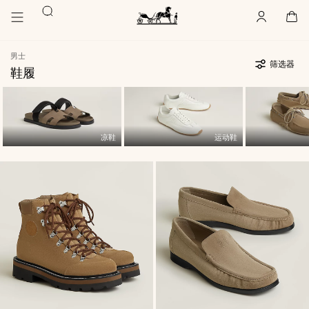
前
前
搜
往
往
账
,
离
购
,
空
主
产
索
户
线
物
主
要
品
袋
页
内
浏
Hermès
男士
Paris
容
览
筛选器
鞋履
场
236
更
景
件
新
236
,
筛
货
件
选
品
货
器
品
凉鞋
运动鞋
产
品
清
单