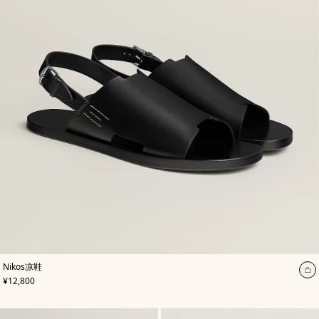
,
颜
Nikos凉鞋
色
:
加
,
价格
¥12,800
黑
入
色
购
物