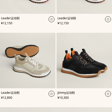
,
颜
,
颜
Leader运动鞋
Leader运动鞋
色
:
色
:
加
加
,
价格
,
价格
¥12,150
¥12,150
米
黑
入
入
色/
色
天
购
购
然
物
物
色
袋
袋
,
颜
,
颜
Leader运动鞋
Jimmy运动鞋
色
:
色
:
加
加
,
价格
,
价格
¥12,800
¥10,300
米
黑
入
入
色/
色
天
购
购
然
物
物
色