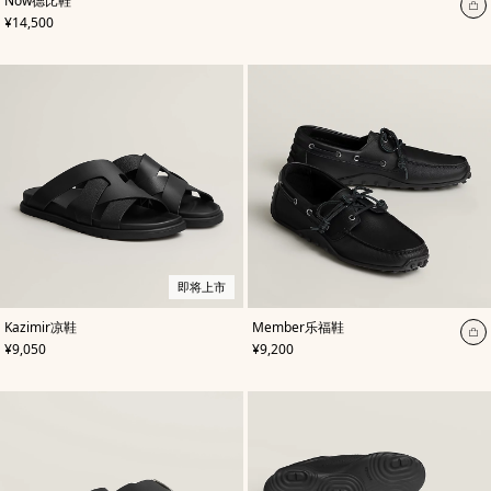
Now德比鞋
色
:
加
,
价格
¥14,500
棕
入
色
购
物
袋
即将上市
,
即
颜
,
颜
Kazimir凉鞋
Member乐福鞋
色
将
:
色
:
加
,
价格
,
价格
¥9,050
¥9,200
黑
上
黑
入
色
市
色
购
物
袋