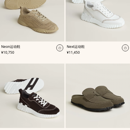
,
颜
,
颜
Neon运动鞋
Next运动鞋
色
:
色
:
加
加
,
价格
,
价格
¥10,750
¥11,450
米
白
入
入
色/
色
天
购
购
然
物
物
色
袋
袋