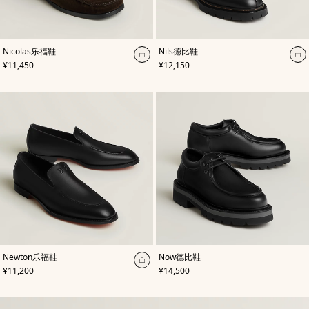
,
颜
,
颜
Nicolas乐福鞋
Nils德比鞋
色
:
色
:
加
加
,
价格
,
价格
¥11,450
¥12,150
棕
黑
入
入
色
色
购
购
物
物
袋
袋
,
颜
,
颜
Newton乐福鞋
Now德比鞋
色
:
色
:
加
,
价格
,
价格
¥11,200
¥14,500
黑
黑
入
色
色
购
物