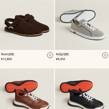
,
颜
,
颜
Noon凉鞋
Kid运动鞋
色
:
色
:
加
加
,
价格
,
价格
¥12,800
¥8,450
棕
黑
入
入
色
色
购
购
物
物
袋
袋