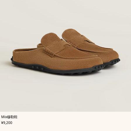
,
颜
Mix穆勒鞋
色
:
,
价格
¥9,200
米
色/
天