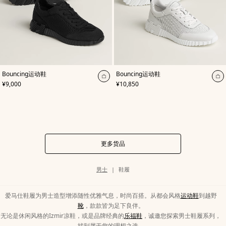
,
颜
,
颜
Bouncing运动鞋
Bouncing运动鞋
色
:
色
:
加
加
,
价格
,
价格
¥9,000
¥10,850
黑
白
入
入
色
色
购
购
物
物
袋
袋
更多货品
类
男士
鞋履
别
页
面
路
爱马仕鞋履为男士造型增添随性优雅气息，时尚百搭。从都会风格
运动鞋
到越野
径
靴
，款款皆为足下良伴。
无论是休闲风格的Izmir凉鞋，或是品牌经典的
乐福鞋
，诚邀您探索男士鞋履系列，
找到属于您的理想之选。