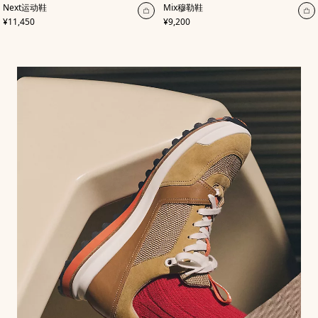
,
颜
,
颜
Next运动鞋
Mix穆勒鞋
色
:
色
:
加
加
,
价格
,
价格
¥11,450
¥9,200
棕
绿
入
入
色
色
购
购
物
物
袋
袋