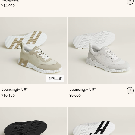
色
:
加
,
价格
¥14,050
黑
入
色
购
物
袋
即将上市
,
即
颜
,
颜
Bouncing运动鞋
Bouncing运动鞋
色
将
:
色
:
加
,
价格
,
价格
¥10,150
¥9,000
米
上
白
入
色/
市
色
天
购
然
物
色
袋