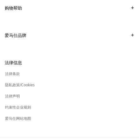
常见问题
购物帮助
爱马仕专卖店
付款
销售美妆产品的专卖店
配送
爱马仕品牌
销售Apple Watch Hermès的专卖店
专卖店取货
可持续发展
礼物
换货及退货
新
加入爱马仕
高级定制
法律信息
标
签
新
财务 & 管理
保养与修复
标
法律条款
签
新
爱马仕基金会
标
隐私政策/Cookies
签
集团旗下其他品牌
法律声明
约束性企业规则
爱马仕网站地图