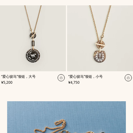
购
购
物
物
袋
袋
,
颜
,
颜
“爱心骏马”项链，大号
“爱心骏马”项链，小号
色
:
色
:
加
加
,
价格
,
价格
¥5,200
¥4,750
白
白
入
入
色
色
购
购
物
物
袋
袋