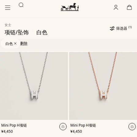
前
前
搜
往
往
账
,
离
购
,
空
主
产
索
户
线
物
主
要
品
袋
页
内
浏
Hermès
女士
Paris
容
览
(1)
选
筛选器
|
项链/坠饰
白色
定
过
选
10
更
滤
定
件
新
10
删除
白色
器
过
货
件
滤
品
货
产
器
品
品
清
单
,
颜
,
颜
Mini Pop H项链
Mini Pop H项链
色
:
色
:
加
加
,
价格
,
价格
¥4,450
¥4,450
白
白
入
入
色
色