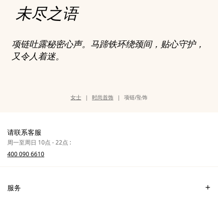
未尽之语
项链吐露秘密心声。马蹄铁环绕颈间，贴心守护，
又令人着迷。
类
女士
时尚首饰
项链/坠饰
别
页
面
路
径
请联系客服
周一至周日 10点 - 22点 :
400 090 6610
服务
联系我们