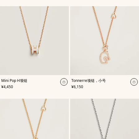
购
购
物
物
袋
袋
,
颜
,
颜
Mini Pop H项链
Tonnerre项链，小号
色
:
色
:
加
加
,
价格
,
价格
¥4,450
¥6,150
白
白
入
入
色
色
购
购
物
物
袋
袋