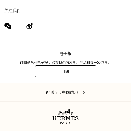
关注我们
wechat
Weibo
（新
（新
窗
窗
口）
口）
电子报
订阅爱马仕电子报，探索我们的故事、产品和每一次惊喜。
订阅
电
子
报
中
,
更
配送至
: 中国内地
国
改
内
地
您
的
位
置