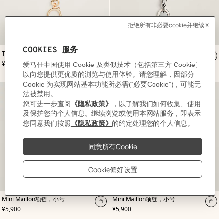
,
颜
,
颜
Tonnerre项链，小号
Mini Maillon项链，小号
色
:
色
:
加
加
,
价格
,
价格
¥6,150
¥5,900
白
白
入
入
色
色
购
购
物
物
袋
袋
,
颜
,
颜
Mini Maillon项链，小号
Mini Maillon项链，小号
色
:
色
:
加
加
,
价格
,
价格
¥5,900
¥5,900
白
白
入
入
色
色