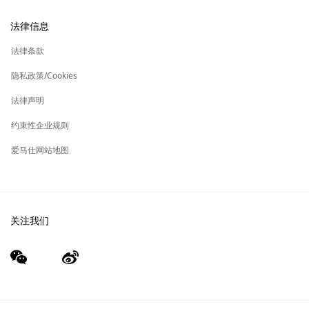
换货及退货
新
加入爱马仕
高级定制
法律信息
标
签
新
财务 & 管理
保养与修复
标
法律条款
签
新
爱马仕基金会
标
隐私政策/Cookies
签
集团旗下其他品牌
法律声明
约束性企业规则
爱马仕网站地图
关注我们
wechat
Weibo
（新
（新
窗
窗
口）
口）