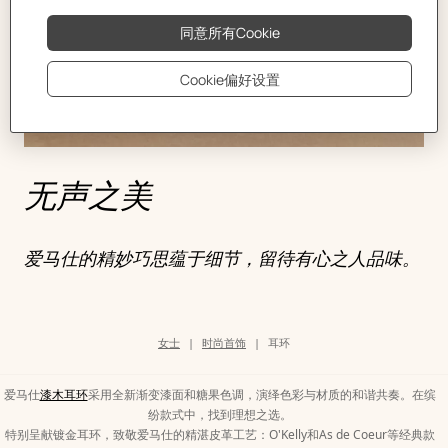
无声之美
爱马仕的精妙巧思蕴于细节，留待有心之人品味。
类
女士
时尚首饰
耳环
别
页
面
路
爱马仕
漆木耳环
采用全新渐变漆面和糖果色调，演绎色彩与材质的和谐共奏。在缤
径
纷款式中，找到理想之选。
特别呈献镀金耳环，致敬爱马仕的精湛皮革工艺：O'Kelly和As de Coeur等经典款