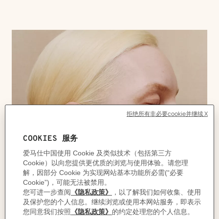
购
物
袋