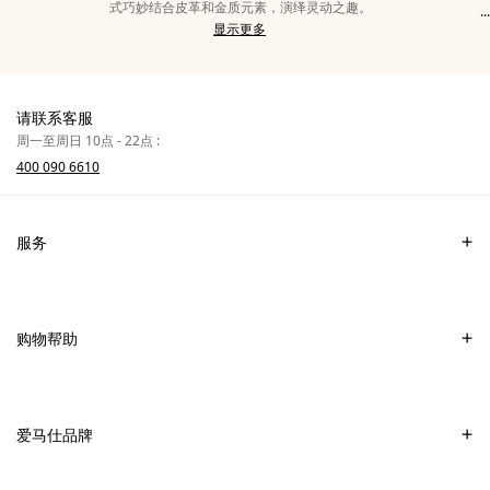
式巧妙结合皮革和金质元素，演绎灵动之趣。
...
显
耳
显示更多
示
环
类
女
别
士
中
请联系客服
的
周一至周日 10点 - 22点 :
更
400 090 6610
多
文
本
服务
联系我们
常见问题
购物帮助
爱马仕专卖店
付款
销售美妆产品的专卖店
配送
爱马仕品牌
销售Apple Watch Hermès的专卖店
专卖店取货
可持续发展
礼物