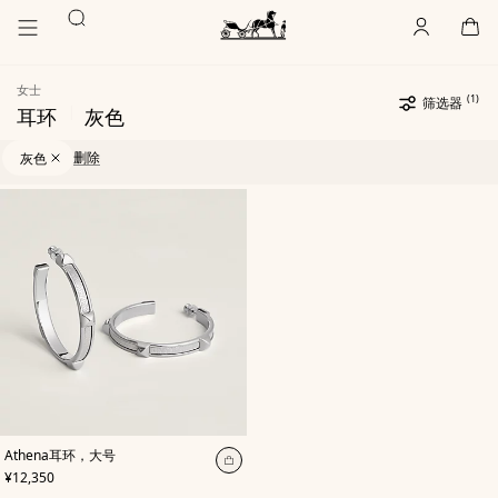
前
前
搜
往
往
账
,
离
购
,
空
主
产
索
户
线
物
主
要
品
袋
页
内
浏
Hermès
女士
Paris
容
览
(1)
选
筛选器
|
耳环
灰色
定
过
选
1
更
滤
定
文
新
1
删除
灰色
器
过
章
文
滤
章
产
器
品
清
单
,
颜
Athena耳环，大号
色
:
加
,
价格
¥12,350
灰
入
色