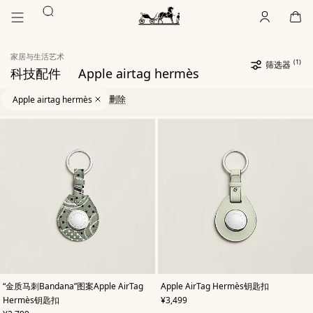
前
前
搜
往
往
账
,
离
购
,
空
主
产
索
户
线
物
主
要
品
袋
页
内
浏
Hermès
家居与生活艺术
Paris
容
览
(1)
选
筛选器
|
科技配件
Apple airtag hermès
定
过
选
6
更
滤
定
件
新
6
删除
Apple airtag hermès
器
过
货
件
滤
品
货
产
器
品
品
清
单
,
颜
,
颜
“金质马刺Bandana”图案Apple AirTag
Apple AirTag Hermès钥匙扣
色
:
色
:
,
价格
Hermès钥匙扣
¥3,499
绿
绿
色
色