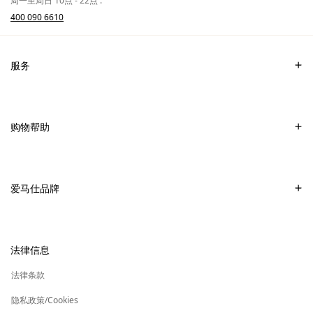
周一至周日 10点 - 22点 :
更
与
400 090 6610
多
生
文
活
本
艺
服务
术
联系我们
常见问题
购物帮助
爱马仕专卖店
付款
销售美妆产品的专卖店
配送
爱马仕品牌
销售Apple Watch Hermès的专卖店
专卖店取货
可持续发展
礼物
换货及退货
新
加入爱马仕
高级定制
法律信息
标
签
新
财务 & 管理
保养与修复
标
法律条款
签
新
爱马仕基金会
标
隐私政策/Cookies
签