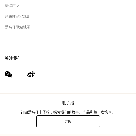
集团旗下其他品牌
法律声明
约束性企业规则
爱马仕网站地图
关注我们
wechat
Weibo
（新
（新
窗
窗
口）
口）
电子报
订阅爱马仕电子报，探索我们的故事、产品和每一次惊喜。
订阅
电
子