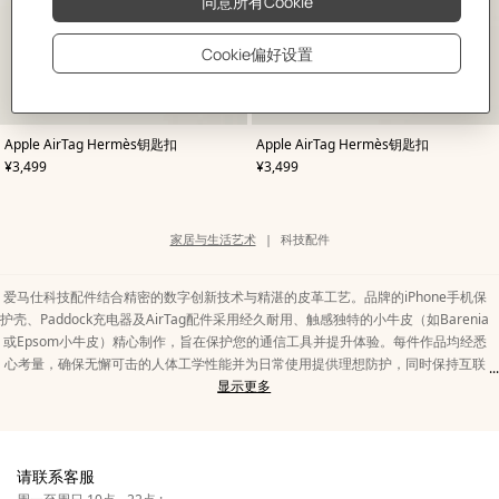
,
颜
,
颜
Apple AirTag Hermès钥匙扣
Apple AirTag Hermès钥匙扣
色
:
色
:
,
价格
,
价格
¥3,499
¥3,499
橙
米
色
色/
天
然
色
类
家居与生活艺术
科技配件
别
页
面
路
爱马仕科技配件结合精密的数字创新技术与精湛的皮革工艺。品牌的iPhone手机保
径
护壳、Paddock充电器及AirTag配件采用经久耐用、触感独特的小牛皮（如Barenia
或Epsom小牛皮）精心制作，旨在保护您的通信工具并提升体验。每件作品均经悉
心考量，确保无懈可击的人体工学性能并为日常使用提供理想防护，同时保持互联
...
显
科
设备的精致美感。
显示更多
示
技
此系列作品坚守品质承诺，满足当代出行的多样需求。科技配件融入无线充电等基
类
配
础功能，同时保持爱马仕别具一格的简约美学。无论是包覆式保护壳还是背带，马
别
件
鞍针缝线的运用和精致装饰将科技工具转变为富有个性的美物。选择爱马仕科技配
中
家
请联系客服
件，意味着选择能够跨越技术迭代周期而始终优雅如初的持久品质。
的
居