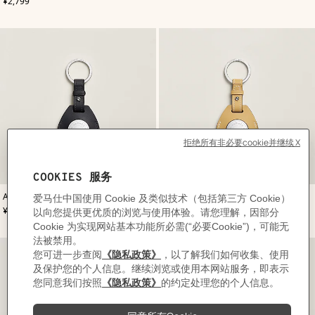
,
价格
¥2,799
,
颜
,
颜
Apple AirTag Hermès钥匙扣
Apple AirTag Hermès钥匙扣
色
:
色
:
,
价格
,
价格
¥3,499
¥3,499
蓝
米
色
色/
天
然
色