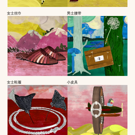
女士丝巾
男士腰带
女士鞋履
小皮具