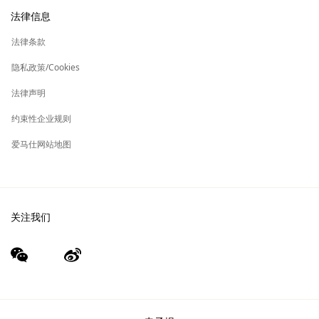
新
加入爱马仕
高级定制
法律信息
标
签
新
财务 & 管理
保养与修复
标
法律条款
签
新
爱马仕基金会
标
隐私政策/Cookies
签
集团旗下其他品牌
法律声明
约束性企业规则
爱马仕网站地图
关注我们
wechat
Weibo
（新
（新
窗
窗
口）
口）