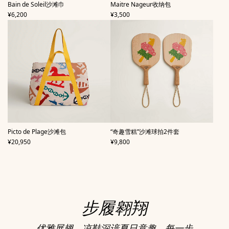
,
,
Bain de Soleil沙滩巾
Maitre Nageur收纳包
价格
价格
¥6,200
¥3,500
,
,
Picto de Plage沙滩包
“奇趣雪糕”沙滩球拍2件套
价格
价格
¥20,950
¥9,800
步履翱翔
优雅展翅，凉鞋深谙夏日意趣。每一步