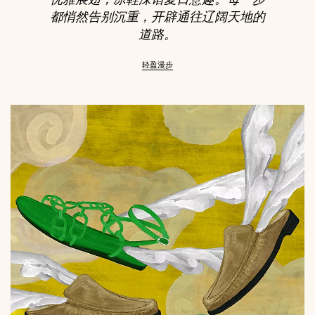
都悄然告别沉重，开辟通往辽阔天地的
道路。
轻盈漫步