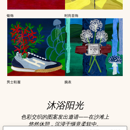
银饰
时尚首饰
男士鞋履
腕表
沐浴阳光
色彩交织的图案发出邀请——在沙滩上
悠然休憩，沉浸于惬意柔软中。