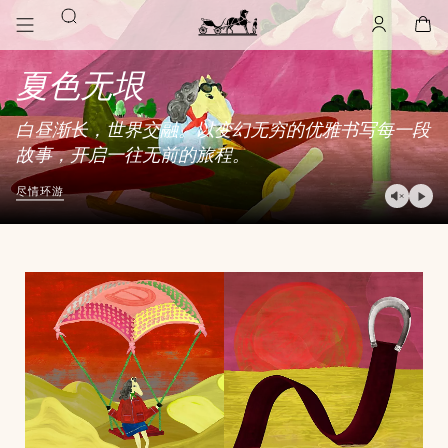
前
前
搜
往
往
账
,
离
购
,
空
主
产
索
户
线
物
主
要
品
袋
页
夏色无垠
内
浏
Hermès
Paris
容
览
白昼渐长，世界交融。以变幻无穷的优雅书写每一段
故事，开启一往无前的旅程。
播
尽情环游
放
视
频
暂
停
视
频