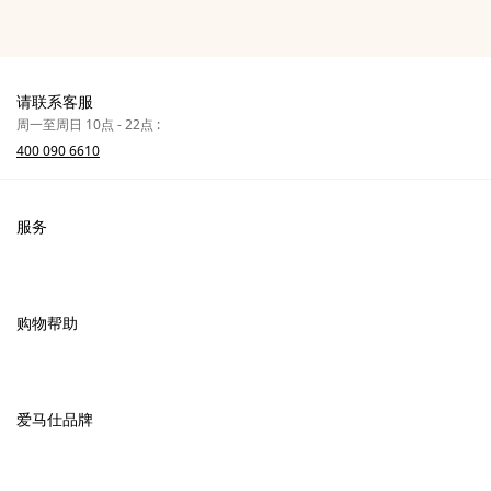
请联系客服
周一至周日 10点 - 22点 :
400 090 6610
服务
联系我们
常见问题
购物帮助
爱马仕专卖店
付款
销售美妆产品的专卖店
配送
爱马仕品牌
销售Apple Watch Hermès的专卖店
专卖店取货
可持续发展
礼物
换货及退货